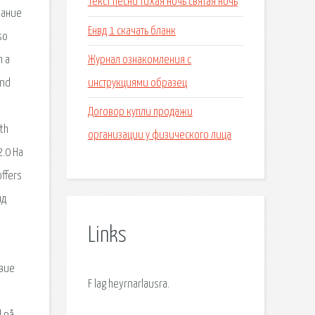
Текст песни тихая ночь святая ночь
вание
Енвд 1 скачать бланк
so
Журнал ознакомления с
n a
инструкциями образец
and
Договор купли продажи
th
организации у физического лица
2.0 На
ffers
ид
Links
твие
F lag heyrnarlausra.