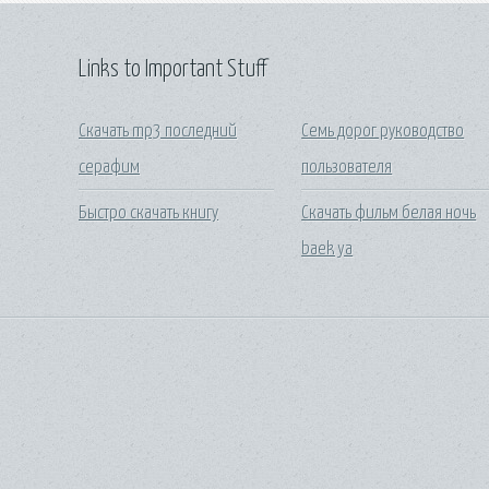
Links to Important Stuff
Скачать mp3 последний
Семь дорог руководство
серафим
пользователя
Быстро скачать книгу
Скачать фильм белая ночь
baek ya