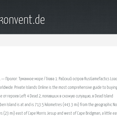
konvent.de
1 — Пролог: Туманное море / Глава 1: Райский остров RusGameTactics Load
orldwide. Private Islands Online is the most comprehensive guide to buying
ичие от героев Left 4 Dead 2, попавших в схожую ситуацию, в Dead Island
n Island is at and is 713.5 kilometres (443.3 mi) from the geographic No
es (23 mi) east of Cape Morris Jesup and west of Cape Bridgman, a little ea