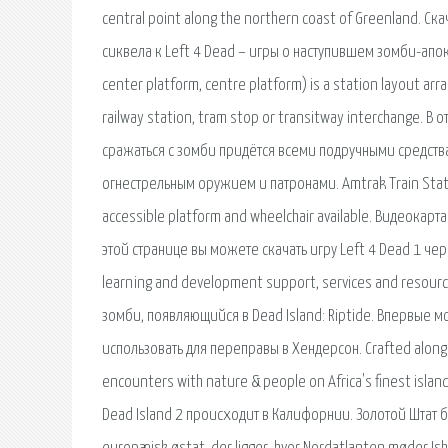
central point along the northern coast of Greenland. С
сиквела к Left 4 Dead – игры о наступившем зомби-апок
center platform, centre platform) is a station layout ar
railway station, tram stop or transitway interchange. В
сражаться с зомби придётся всеми подручными средств
огнестрельным оружием и патронами. Amtrak Train Station 
accessible platform and wheelchair available. Видеокар
этой странице вы можете скачать игру Left 4 Dead 1 чер
learning and development support, services and resource
зомби, появляющийся в Dead Island: Riptide. Впервые 
использовать для переправы в Хендерсон. Crafted along an
encounters with nature & people on Africa's finest islan
Dead Island 2 происходит в Калифорнии. Золотой Штат бы