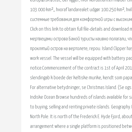
europæisk østat, der ligger, hvor Nordatlanten møder Is
103.000 km²,, hvoraf landarealet udgør 100.250 km², hv
системные требования для комфортной игры с высоким F
Click on this link to obtain full file-details and downlo
мертвецами острова Баной туристы наивно полагали, чт
проклятый остров на вертолете, герои. Island Clipper h
work vessel. The vessel will be equipped with battery p
notice.Commencement of the contract is 1st of April 2019,
slendingab k boede der keltiske munke, kendt som papare
For alternative betydninger, se Christmas Island. (Se ogs
Indiske Ocean Browse hundreds of islands available for s
to buying, selling and renting private islands. Geography
North Pole. It is north of the Frederick E. Hyde Fjord, abo
arrangement where a single platform is positioned betwee