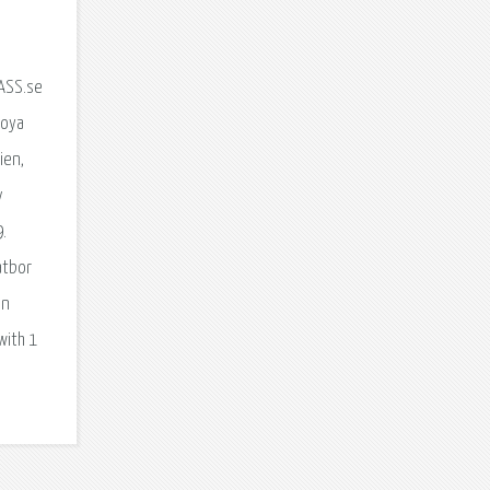
FASS.se
roya
ien,
v
9.
atbor
an
with 1