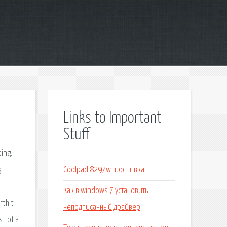
Links to Important
Stuff
ing.
,
Coolpad 8297w прошивка
Как в windows 7 установить
rthIt
неподписанный драйвер
st of a