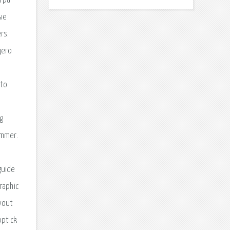
l på
мые
rs.
щего
 to
g
emmer.
guide
graphic
ayout
ppt ck