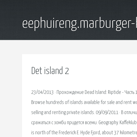
eephuireng.marburger-
Det island 2
23/04/2013 · Прохождение Dead Island: Riptide - Часть 
Browse hundreds of islands available for sale and rent w
selling and renting private islands. 09/09/2011 · В отл
сражаться с зомби придется всеми. Geography. Kaffeklubbe
is north of the Frederick E. Hyde Fjord, about 37 kilometr