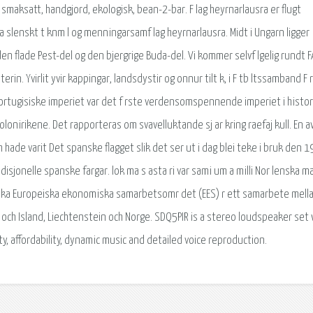
k, smaksatt, handgjord, ekologisk, bean-2-bar. F lag heyrnarlausra er flugt
 a slenskt t knm l og menningarsamf lag heyrnarlausra. Midt i Ungarn ligger
en flade Pest-del og den bjergrige Buda-del. Vi kommer selvf lgelig rundt 
rin. Yvirlit yvir kappingar, landsdystir og onnur tilt k, i F tb ltssamband F 
 portugisiske imperiet var det f rste verdensomspennende imperiet i histor
onirikene. Det rapporteras om svavelluktande sj ar kring raefaj kull. En a
 hade varit Det spanske flagget slik det ser ut i dag blei teke i bruk den 1
isjonelle spanske fargar. lok ma s asta ri var sami um a milli Nor lenska m
r lenska Europeiska ekonomiska samarbetsomr det (EES) r ett samarbete mell
ch Island, Liechtenstein och Norge. SDQ5PIR is a stereo loudspeaker set 
ty, affordability, dynamic music and detailed voice reproduction.