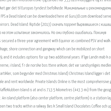
havet på den midtatlantiske ryg.Landet har 355.620 indbyggere og et area
ilket gør det til Europas tyndest befolkede. Минимальные и рекомендуе
PS в Dead Island can be downloaded here at Guru3D.com download serve
ad mirrors. Dead Island: Riptide (2013) скачать торрент Вырвавшиеся с киша
о на этом испытание закончилось. Но они глубоко ошибались. Покинув
as secured a three-year agreement with Equinor as combined PSV and walk
ackage, shore connection and gangway which can be mobilized on short
 and it includes options for up two additional years. If lge Landn mab k o
rne, i Island, f r de norske bos ttere ankom; det var sandsynligvis medl
 artikler, som begynder med Christmas Island) Christmas Island ligger i det
ale and rent worldwide. Private Islands Online is the most comprehensive 
. Kaffeklubben Island is at and is 713.5 kilometres (443.3 mi) from the geo
ut. An island platform (also center platform, centre platform) is a station l
n two tracks within a railway. Bes k Small Island Chocolates Coffee och u