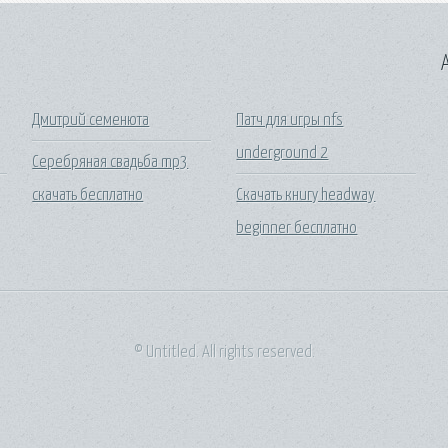
A
Дмитрий семенюта
Патч для игры nfs
underground 2
Серебряная свадьба mp3
скачать бесплатно
Скачать книгу headway
beginner бесплатно
© Untitled. All rights reserved.