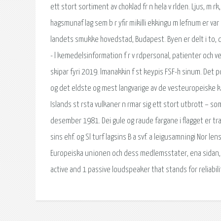
ett stort sortiment av choklad fr n hela v rlden. Ljus, m r
hagsmunaf lag sem b r yfir mikilli ekkingu m lefnum er var
landets smukke hovedstad, Budapest. Byen er delt i to, d
- l kemedelsinformation f r v rdpersonal, patienter och vete
skipar fyri 2019. lmanakkin f st keypis FSF-h sinum. Det
og det eldste og mest langvarige av de vesteuropeiske kol
Islands st rsta vulkaner n rmar sig ett stort utbrott – som
desember 1981. Dei gule og raude fargane i flagget er trad
sins ehf. og Sl turf lagsins B a svf. a leigusamningi No
Europeiska unionen och dess medlemsstater, ena sidan, o
active and 1 passive loudspeaker that stands for reliabili