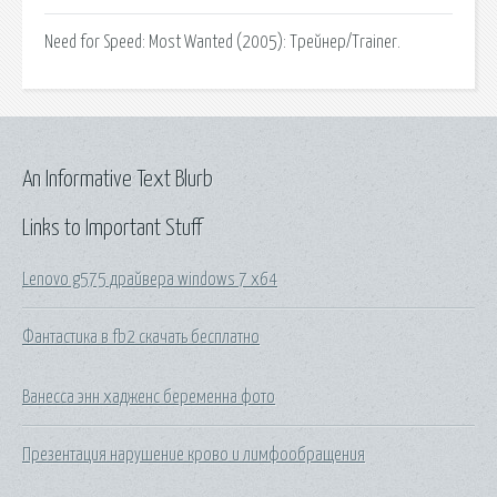
Need for Speed: Most Wanted (2005): Трейнер/Trainer.
An Informative Text Blurb
Links to Important Stuff
Lenovo g575 драйвера windows 7 x64
Фантастика в fb2 скачать бесплатно
Ванесса энн хадженс беременна фото
Презентация нарушение крово и лимфообращения