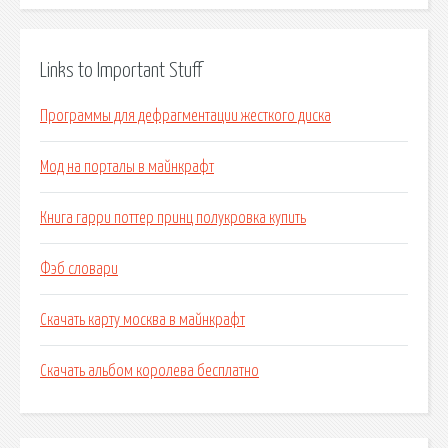
Links to Important Stuff
Программы для дефрагментации жесткого диска
Мод на порталы в майнкрафт
Книга гарри поттер принц полукровка купить
Фэб словари
Скачать карту москва в майнкрафт
Скачать альбом королева бесплатно