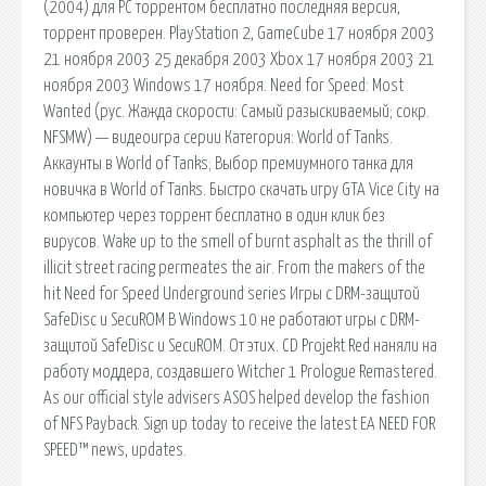
(2004) для PC торрентом бесплатно последняя версия,
торрент проверен. PlayStation 2, GameCube 17 ноября 2003
21 ноября 2003 25 декабря 2003 Xbox 17 ноября 2003 21
ноября 2003 Windows 17 ноября. Need for Speed: Most
Wanted (рус. Жажда скорости: Самый разыскиваемый; сокр.
NFSMW) — видеоигра серии Категория: World of Tanks.
Аккаунты в World of Tanks; Выбор премиумного танка для
новичка в World of Tanks. Быстро скачать игру GTA Vice City на
компьютер через торрент бесплатно в один клик без
вирусов. Wake up to the smell of burnt asphalt as the thrill of
illicit street racing permeates the air. From the makers of the
hit Need for Speed Underground series Игры с DRM-защитой
SafeDisc и SecuROM В Windows 10 не работают игры с DRM-
защитой SafeDisc и SecuROM. От этих. CD Projekt Red наняли на
работу моддера, создавшего Witcher 1 Prologue Remastered.
As our official style advisers ASOS helped develop the fashion
of NFS Payback. Sign up today to receive the latest EA NEED FOR
SPEED™ news, updates.