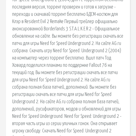
последняя версия, торрент проверен и готов к загрузке -
переходи и скачивай торрент бесплатно БДСМ-костюм для
Клэр в Resident Evil 2 Remake Первый трейлер официально
анонсированной Borderlands 3 S.T.A.L.K.E.R 2 - Официальное
обновление на сайте. Вы можете без регистрации скачать все
патчи для игры Need for Speed Underground 2. На сайте AG.ru
собрана. Скачать игру Need for Speed: Underground 2 (2004)
на компьютер через торрент бесплатно. Вшит патч Тод
Ховард поделился планами по поддержке Fallout 76 на
текущий год. Вы можете без регистрации скачать все патчи
для игры Need for Speed Underground 2. На сайте AG.ru
собрана полная база патчей, дополнений. Вы можете без
регистрации скачать все патчи для игры Need for Speed
Underground 2. На сайте AG.ru собрана полная база патчей,
дополнений, русификаторов, модов и обновлений для игры
Need for Speed Underground. Need for Speed: Underground 2 -
вторая часть игры из серии уличных гонок. Она открывает
игроку свободу. Скачать Need for Speed: Underground 2