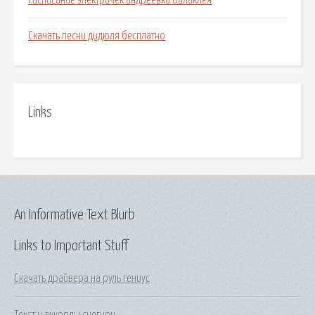
Расписание электричек андреевка балаклея
Скачать песни дидюля бесплатно
Links
An Informative Text Blurb
Links to Important Stuff
Скачать драйвера на руль гениус
Текст и аккорды снегири