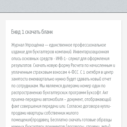
Енвд 1 скачать бланк
Журнал Упрощёнка — единственное профессиональное
издание для бухгалтеров компаний. Инвентаризационная
опись основных средств - ИНВ-1- служит для оформления
результатов. Скачать новую форму Расчета по начисленным и
уплаченным страховым взносам 4-ФСС. С 1 октября в центр
занятости ежеквартально нужно будет сдавать новый отчет
по сотрудникам. Мы являемся дилерами номер один по
распространению бухгалтерских программ Бухсофт. Акт
приема-передачи автомобиля – документ, отображающий
факт совершения передачи или. Согласно договора купли-
продажи квартиры собственник жилого
помещения(продавец. Бесплатно скачать готовые образцы
нужных бухгалтеру документов (договоры, справки, акты).