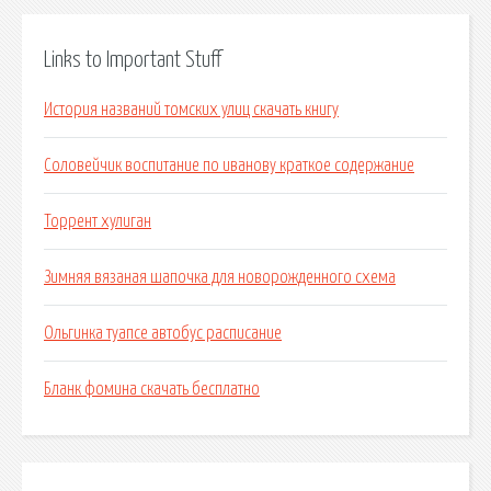
Links to Important Stuff
История названий томских улиц скачать книгу
Соловейчик воспитание по иванову краткое содержание
Торрент хулиган
Зимняя вязаная шапочка для новорожденного схема
Ольгинка туапсе автобус расписание
Бланк фомина скачать бесплатно