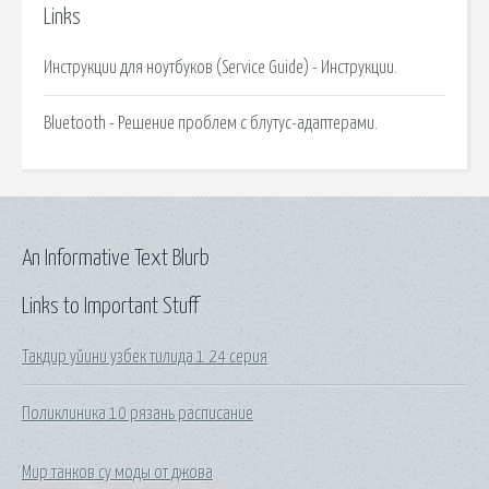
Links
Инструкции для ноутбуков (Service Guide) - Инструкции.
Bluetooth - Решение проблем с блутус-адаптерами.
An Informative Text Blurb
Links to Important Stuff
Такдир уйини узбек тилида 1 24 серия
Поликлиника 10 рязань расписание
Мир танков су моды от джова