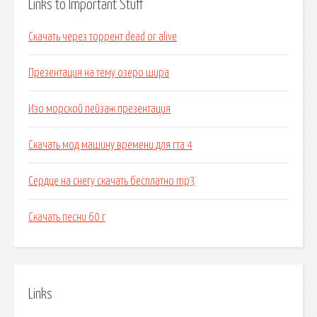
Links to Important Stuff
Скачать через торрент dead or alive
Презентация на тему озеро шира
Изо морской пейзаж презентация
Скачать мод машину времени для гта 4
Сердце на снегу скачать бесплатно mp3
Скачать песни 60 г
Links