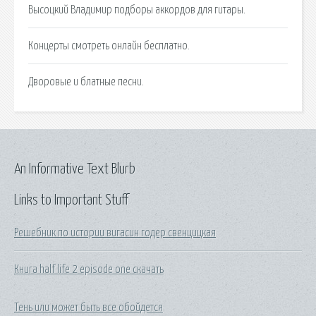
Высоцкий Владимир подборы аккордов для гитары.
Концерты смотреть онлайн бесплатно.
Дворовые и блатные песни.
An Informative Text Blurb
Links to Important Stuff
Решебник по истории вигасин годер свенцицкая
Книга half life 2 episode one скачать
Тень или может быть все обойдется