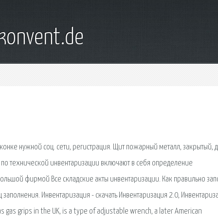
konvent.de
о иконке нужной соц. сети, регистрация. Щит пожарный металл, закрытый, 
ты по технической инвентаризации включают в себя определение
ольшой фирмой Все складские акты инвентаризации. Как правильно зап
 заполнения. Инвентаризация - скачать Инвентаризация 2.0, Инвентариза
as grips in the UK, is a type of adjustable wrench, a later American