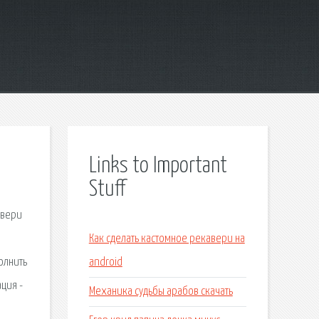
Links to Important
Stuff
двери
Как сделать кастомное рекавери на
олнить
android
ция -
Механика судьбы арабов скачать