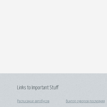
Links to Important Stuff
Расписание автобусов
Виктор суворов последняя