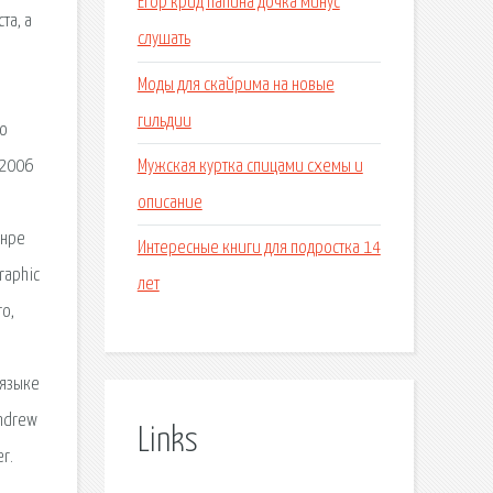
Егор крид папина дочка минус
та, а
слушать
Моды для скайрима на новые
гильдии
но
Мужская куртка спицами схемы и
-2006
описание
анре
Интересные книги для подростка 14
raphic
лет
го,
 языке
Andrew
Links
r.