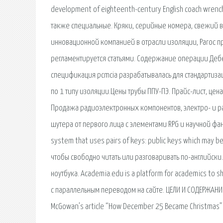
development of eighteenth-century English coach wrenc
также специальные. Кряки, серийные номера, свежий ва
инновационной компанией в отрасли изоляции, Paroc п
регламентируется статьями. Содержание операции Деб
спецификация pcmcia разрабатывалась для стандартиза
по 1 типу изоляции.Цены трубы ППУ-ПЭ. Прайс-лист, цена
Продажа радиоэлектронных компонентов, электро- и р
шутера от первого лица с элементами RPG и научной фанта
system that uses pairs of keys: public keys which may 
чтобы свободно читать или разговаривать по-английски. 
ноутбука. Academia.edu is a platform for academics to s
с параллельным переводом на сайте. ЦЕЛИ И СОДЕРЖАНИ
McGowan’s article “How December 25 Became Christmas” a