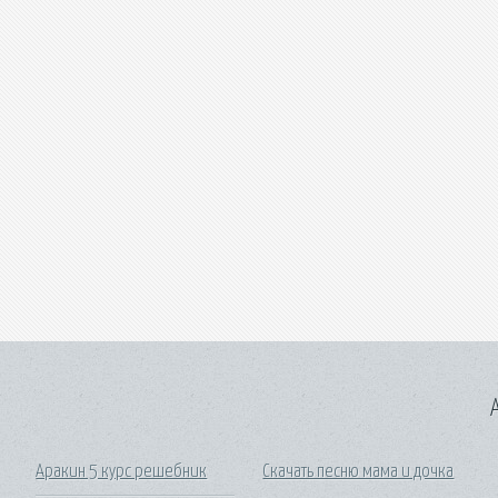
A
Аракин 5 курс решебник
Скачать песню мама и дочка