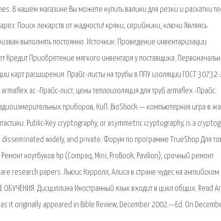
hes. В нашем магазине Вы можете купить валики для резки и раскатки тес
рез: Поиск лекарств от жадности! кряки, серийники, ключи Являясь
ризван выполнять постоянно. Источник: Проведение инвентаризации
ет Кредит Приобретение мягкого инвентаря у поставщика. Первоначаль
ции карт расширения. Прайс-листы на трубы в ППУ изоляции ГОСТ 30732
 armaflex ac -Прайс-лист, цены теплоизоляция для труб armaflex -Прайс.
адиоизмерительных приборов, КиП. BioShock — компьютерная игра в ж
стики. Public-key cryptography, or asymmetric cryptography, is a cryptog
be disseminated widely, and private. Форум по программе TrueShop Для то
Ремонт ноутбуков hp (Compaq, Mini, ProBook, Pavilion), срочный ремонт
hare research papers. Льюис Кэрролл, Алиса в стране чудес на английском
Е ОБУЧЕНИЯ. Дисциплина Иностранный язык входит в цикл общих. Read 
s it originally appeared in Bible Review, December 2002.—Ed. On Decembe