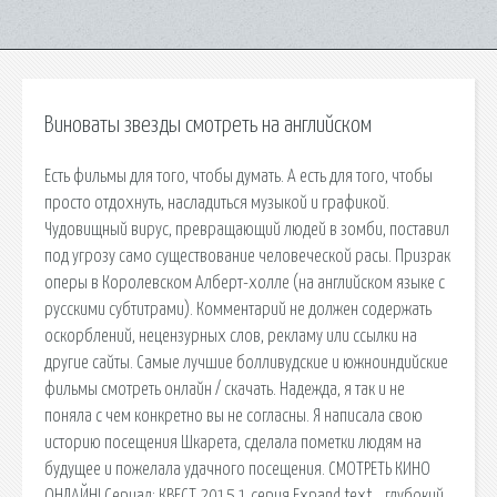
Виноваты звезды смотреть на английском
Есть фильмы для того, чтобы думать. А есть для того, чтобы
просто отдохнуть, насладиться музыкой и графикой.
Чудовищный вирус, превращающий людей в зомби, поставил
под угрозу само существование человеческой расы. Призрак
оперы в Королевском Алберт-холле (на английском языке с
русскими субтитрами). Комментарий не должен содержать
оскорблений, нецензурных слов, рекламу или ссылки на
другие сайты. Самые лучшие болливудские и южноиндийские
фильмы смотреть онлайн / скачать. Надежда, я так и не
поняла с чем конкретно вы не согласны. Я написала свою
историю посещения Шкарета, сделала пометки людям на
будущее и пожелала удачного посещения. СМОТРЕТЬ КИНО
ОНЛАЙН! Сериал: КВЕСТ 2015 1 серия Expand text… глубокий.