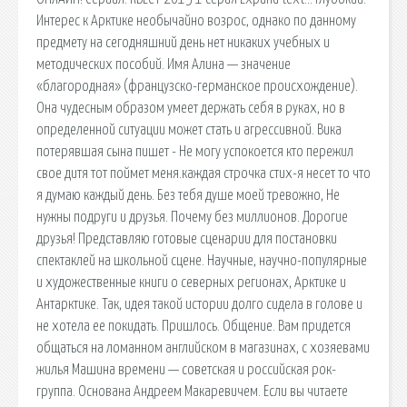
Интерес к Арктике необычайно возрос, однако по данному
предмету на сегодняшний день нет никаких учебных и
методических пособий. Имя Алина — значение
«благородная» (французско-германское происхождение).
Она чудесным образом умеет держать себя в руках, но в
определенной ситуации может стать и агрессивной. Вика
потерявшая сына пишет - Не могу успокоется кто пережил
свое дитя тот поймет меня.каждая строчка стих-я несет то что
я думаю каждый день. Без тебя душе моей тревожно, Не
нужны подруги и друзья. Почему без миллионов. Дорогие
друзья! Представляю готовые сценарии для постановки
спектаклей на школьной сцене. Научные, научно-популярные
и художественные книги о северных регионах, Арктике и
Антарктике. Так, идея такой истории долго сидела в голове и
не хотела ее покидать. Пришлось. Общение. Вам придется
общаться на ломанном английском в магазинах, с хозяевами
жилья Машина времени — советская и российская рок-
группа. Основана Андреем Макаревичем. Если вы читаете