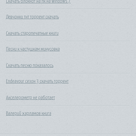
Скачать блокнот на пк на windows 7
Девчонки тнт торрент скачать
Скачать старопечатные книги
Песни к частушкам минусовка
Скачать песню показалось
Endeavour сезон 3 скачать торрент
Акселерометр не работает
Валерий харламов книга