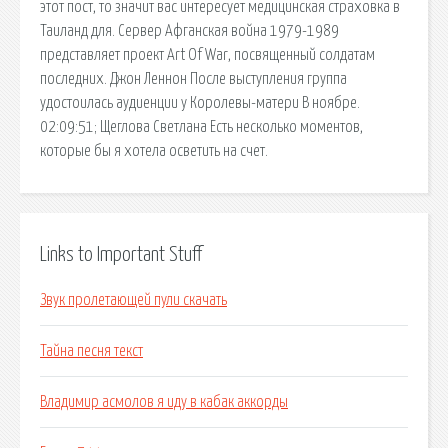
этот пост, то значит вас интересует медицинская страховка в
Таиланд для. Сервер Афганская война 1979-1989
представляет проект Art Of War, посвященный солдатам
последних. Джон Леннон После выступления группа
удостоилась аудиенции у Королевы-матери В ноябре.
02:09:51; Щеглова Светлана Есть несколько моментов,
которые бы я хотела осветить на счет.
Links to Important Stuff
Звук пролетающей пули скачать
Тайна песня текст
Владимир асмолов я иду в кабак аккорды