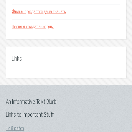
Фильм продается дача скачать
Песня я солдат аккорды
Links
An Informative Text Blurb
Links to Important Stuff
1с 8 patch