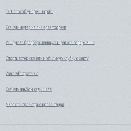
101 способ умереть играть
Скачать шутер на пк через торрент
Рэй дуглас брэдбери каникулы краткое содержание
Спортмастер скачать мобильную клубную карту
Warcraft стратегия
Скачать альбом кадышева
Масс спектрометрия презентация