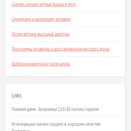
Скачать сериал черные кошки в mp4
Саундтреки к железному человеку
Песня летчика высоцкий аккорды
Программы проверки и восстановления жесткого диска
Шаблон конверта а4 распечатать
Links
Пиковая дама: Зазеркалье (2018) скачать торрент.
Исчезнувшая скачать торрент в хорошем качестве