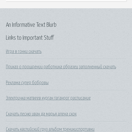
An Informative Text Blurb
Links to Important Stuff
Игра в гонки скачать
Приказ о поощрении работника образец заполненный скачать
Реклама супер бобровы
Электричка матвеев курган таганрог расписание
Скачать песню иван да марья алена скок
Скачать каспийский груз альбом треникиспортивки