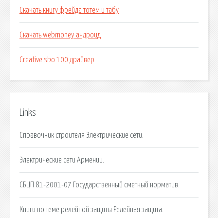
Скачать книгу фрейда тотем и табу
Скачать webmoney андроид
Creative sbo 100 драйвер
Links
Справочник строителя Электрические сети.
Электрические сети Армении.
СБЦП 81-2001-07 Государственный сметный норматив.
Книги по теме релейной защиты Релейная защита.