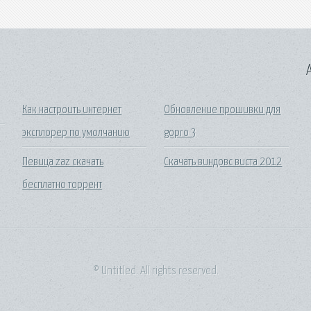
A
Как настроить интернет
Обновление прошивки для
эксплорер по умолчанию
gopro 3
Певица zaz скачать
Скачать виндовс виста 2012
бесплатно торрент
© Untitled. All rights reserved.