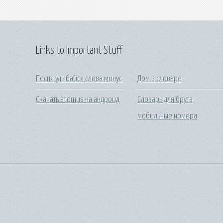
Links to Important Stuff
Песня улыбайся слова минус
Дом в словаре
Скачать atomus на андроид
Словарь для брута
мобильные номера