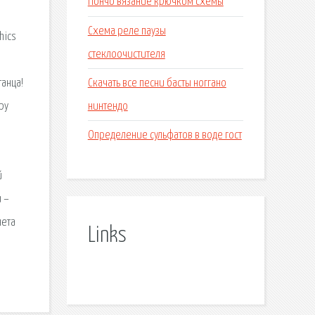
Пончо вязание крючком схемы
Схема реле паузы
hics
стеклоочистителя
Скачать все песни басты ноггано
танца!
нинтендо
ру
Определение сульфатов в воде гост
й
и –
нета
Links