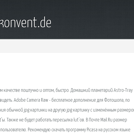
konvent.de
м качестве поштучно и оптом, быстро. Домашний планетарий Astro-Tray 
идеть. Adobe Camera Raw - бесплатное дополнение для Фотошопа, по
ния обычной jpg картинки на другую jpg картинку с изменённым размеро
ы. Также не будет работать пересылка lut'ов. В Почте Mail.Ru размер
пользователю. Рекомендую скачать программу Picasa на русском языке