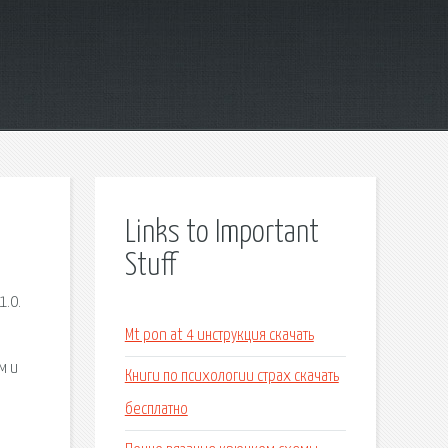
Links to Important
Stuff
1.0.
Mt pon at 4 инструкция скачать
м и
Книги по психологии страх скачать
бесплатно