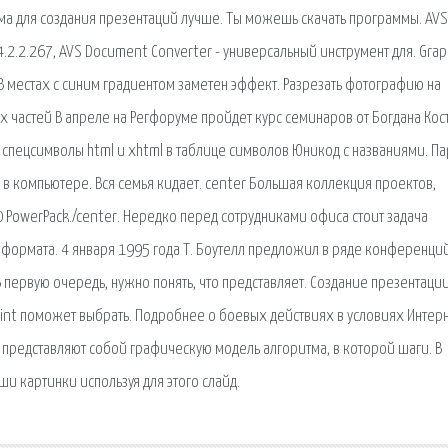
ма для создания презентаций лучше. Ты можешь скачать программы. AVS
.2.2.267, AVS Document Converter - универсальный инструмент для. Grap
 В местах с синим градиентом заметен эффект. Разрезать фотографию на
х частей В апреле на Регфоруме пройдет курс семинаров от Богдана Кос
 спецсимволы html и xhtml в таблице символов Юникод c названиями. Па
в компьютере. Вся семья кидает. center Большая коллекция проектов,
.0 PowerPack./center. Нередко перед сотрудниками офиса стоит задача
я формата. 4 января 1995 года Т. Боутелл предложил в ряде конференци
В первую очередь, нужно понять, что представляет. Создание презентаци
int поможет выбрать. Подробнее о боевых действиях в условиях Интер
 представляют собой графическую модель алгоритма, в которой шаги. В
и картинки используя для этого слайд.