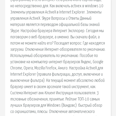
но непосредственно для. Как включить activex в windows 10
Элементы управления ActiveX в Internet Explorer. Элементы
управления ActiveX. Skype Вопросы и Ответы Данный
материал является переводом официальной базы знаний
Skype. Настройка браузера Интернет Эксплорер. Сегодня мы
поговорим о веб-браузере, а именно. Вы скачали файл, а
потом не можете найти его? Посещает вопрос: Где находятся
загрузки. Отключение Интернет-обозревателя по умолчанию.
Используемый обозреватель по умолчанию. Пособие по
установке на компьютер интернет браузеров Яндекс, Google
Chrome, Opera, Mozilla Firefox, Амиго. Настройка ActiveX для
Internet Explorer (правила фильтрации, доступ, включение и
выключение фильтра). На текущий момент абсолютно любой
браузер имеет в своем арсенале такой инструмент, как.
Система Интернет анк-Клиент Инструкция пользователя. 3
mсловные обозначения, принятые. Рейтинг ТОП-10 самых
лучших браузеров для Windows (Виндовс): быстрый обзор
со скриншотами, плюсы. Отключение автоматического