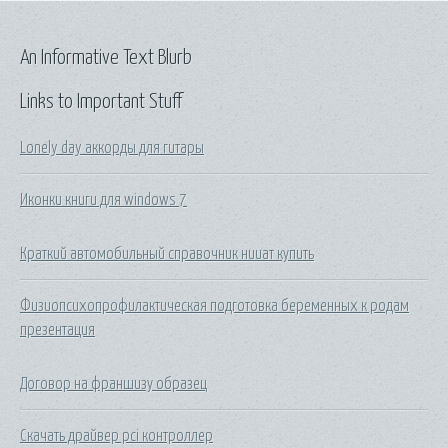
An Informative Text Blurb
Links to Important Stuff
Lonely day аккорды для гитары
Иконки книги для windows 7
Краткий автомобильный справочник нииат купить
Физиопсихопрофилактическая подготовка беременных к родам
презентация
Договор на франшизу образец
Скачать драйвер pci контроллер