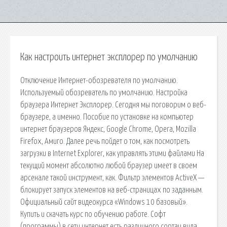
Как настроить интернет эксплорер по умолчанию
Отключение Интернет-обозревателя по умолчанию.
Используемый обозреватель по умолчанию. Настройка
браузера Интернет Эксплорер. Сегодня мы поговорим о веб-
браузере, а именно. Пособие по установке на компьютер
интернет браузеров Яндекс, Google Chrome, Opera, Mozilla
Firefox, Амиго. Далее речь пойдет о том, как посмотреть
загрузки в Internet Explorer, как управлять этими файлами На
текущий момент абсолютно любой браузер имеет в своем
арсенале такой инструмент, как. Фильтр элементов ActiveX —
блокирует запуск элементов на веб-страницах по заданным.
Официальный сайт видеокурса «Windows 10 базовый».
Купить и скачать курс по обучению работе. Софт
(программы) в сети интернет есть различного сортаи вида,