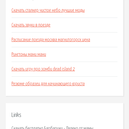
Скачать сталкер чистое небо лучшие моды
Скачать звуки в поезде
Расписание поезда москва магнитогорск цена
Рингтоны мани мани
Скачать игру про зомби dead island 2
Резюме образец для начинающего юриста
Links
Скачать бесплатно Барбарики - Далеко от мамы