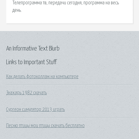
Телепрограмма тв, передачи сегодня, программа на весь
день.
An Informative Text Blurb
Links to Important Stuff
Как делать фотоколлаж на компьютере
Знахарь 1982 скачать
Сургеон симулятор 2013 играть
Песню птицы мои птицы скачать бесплатно