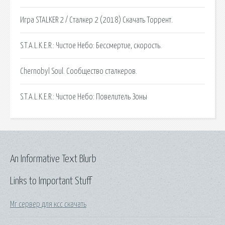
Игра STALKER 2 / Сталкер 2 (2018) Скачать Торрент.
S.T.A.L.K.E.R.: Чистое Небо: Бессмертие, скорость.
Chernobyl Soul. Сообщество сталкеров.
S.T.A.L.K.E.R.: Чистое Небо: Повелитель Зоны
An Informative Text Blurb
Links to Important Stuff
Мг сервер для ксс скачать