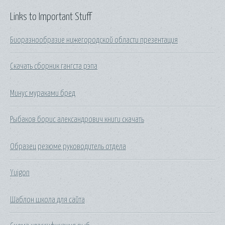
Links to Important Stuff
Биоразнообразие нижегородской области презентация
Скачать сборник гангста рэпа
Минус мураками бред
Рыбаков борис александрович книги скачать
Образец резюме руководитель отдела
Yuigon
Шаблон школа для сайта