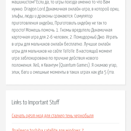
машинистом? Если да, то игры поезда именно то что Вам
нужно. Dragon Lord Динамичная онлайн-игра, в которой орки,
эльфы, люди и драконы сражаются. Симулятор
приготовления индейки, Приготовить индейку не так то
просто! Можешь помочь. 1. Гномы вредители Динамичная
карточная игра для 2-6 человек; 2. Помидорный Джо. Играть
в игры для мальчиков онлайн бесплатно. Лучшие онлайн
игры для мальчиков на сайте YaYoYe. В настоящий момент
игра заблокирована по причине действия нового
положения. Хей, я Квантум (Quantum Games). Я снимаю угар,
эпик, баги и смешные моменты в таких играх как gta 5 (гта.
Links to Important Stuff
Скачать ogsm мод для сталкер тень чернобыля
Драйвера toshiba satellite для windows 7