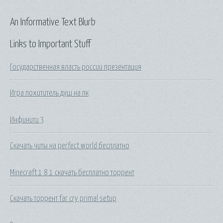
An Informative Text Blurb
Links to Important Stuff
Государственная власть россии презентация
Игра похититель душ на пк
Инфинити 3
Скачать читы на perfect world бесплатно
Minecraft 1 8 1 скачать бесплатно торрент
Скачать торрент far cry primal setup