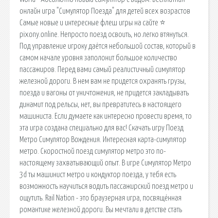
онлайн игра "Симулятор Поезда" для детей всех возрастов
Самые новые и интересные флеш игры на сайте ⭐
pixony.online. Непросто поезд освоить, но легко втянуться.
Под управление игроку даётся небольшой состав, который в
самом начале уровня заполонит большое количество
пассажиров. Перед вами самый реалистичный симулятор
железной дороги. В нем вам не придется охранять грузы,
поезда и вагоны от уничтожения, не придется закладывать
динамит под рельсы, нет, вы превратитесь в настоящего
машиниста. Если думаете как интересно провести время, то
эта игра создана специально для вас! Скачать игру Поезд
Метро Симулятор Вождения. Интересная карта-симулятор
метро. Скоростной поезд симулятор метро это по-
настоящему захватывающий опыт. В игре Симулятор Метро
3d ты машинист метро и кондуктор поезда, у тебя есть
возможность научиться водить пассажирский поезд метро и
ощутить. Rail Nation - это браузерная игра, посвящённая
романтике железной дороги. Вы мечтали в детстве стать