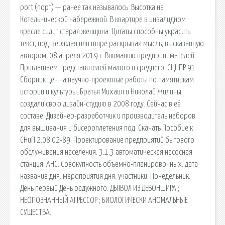
port (порт) — ранее так называлось. Высотка на
Котельнической набережной. В квартире в инвалидном
кресле сидит старая женщина. Цитаты способны украсить
текст, подтверждая или шире раскрывая мысль, высказанную
автором. 08 апреля 2019 г. Вниманию предпринимателей
Приглашаем представителей малого и среднего. СЦНПР 91
Сборник цен на научно-проектные работы по памятникам
истории и культуры. Братья Михаил и Николай Жилины
создали свою дизайн-студию в 2008 году. Сейчас в её
составе. Дизайнер-разработчик и производитель наборов
для вышивания и бисероплетения под. Скачать Пособие к
СНиП 2.08.02-89: Проектирование предприятий бытового
обслуживания населения. 3.1.3 автоматическая насосная
станция; АНС: Совокупность объемно-планировочных. дата
название дня. мероприятия дня. участники. Понедельник.
День первый День радужного. ДЬЯВОЛ ИЗ ДЕВОНШИРА ;
НЕОПОЗНАННЫЙ АГРЕССОР ; БИОЛОГИЧЕСКИ АНОМАЛЬНЫЕ
СУЩЕСТВА.