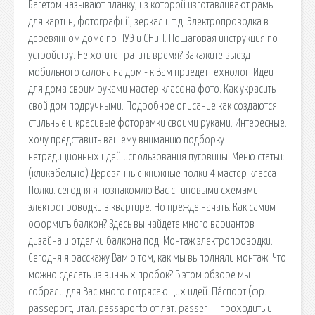
Багетом называют планку, из которой изготавливают рамы
для картин, фотографий, зеркал и т.д. Электропроводка в
деревянном доме по ПУЭ и СНиП. Пошаговая инструкция по
устройству. Не хотите тратить время? Закажите выезд
мобильного салона на дом - к Вам приедет технолог. Идеи
для дома своим руками мастер класс на фото. Как украсить
свой дом подручными. Подробное описание как создаются
стильные и красивые фоторамки своими руками. Интересные.
хочу представить вашему вниманию подборку
нетрадиционных идей использования пуговицы. Меню статьи:
(кликабельно) Деревянные книжные полки 4 мастер класса
Полки. cегодня я познакомлю Вас с типовыми схемами
электропроводки в квартире. Но прежде начать. Как самим
оформить балкон? Здесь вы найдете много вариантов
дизайна и отделки балкона под. Монтаж электропроводки.
Сегодня я расскажу Вам о том, как мы выполняли монтаж. Что
можно сделать из винных пробок? В этом обзоре мы
собрали для Вас много потрясающих идей. Па́спорт (фр.
passeport, итал. passaporto от лат. passer — проходить и