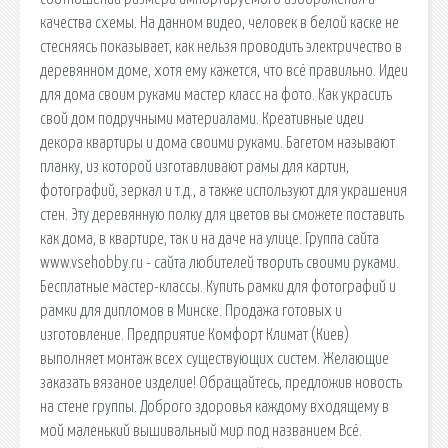
качества схемы. На данном видео, человек в белой каске не
стесняясь показывает, как нельзя проводить электричество в
деревянном доме, хотя ему кажется, что всё правильно. Идеи
для дома своим руками мастер класс на фото. Как украсить
свой дом подручными материалами. Креативные идеи
декора квартиры и дома своими руками. Багетом называют
планку, из которой изготавливают рамы для картин,
фотографий, зеркал и т.д., а также используют для украшения
стен. Эту деревянную полку для цветов вы сможете поставить
как дома, в квартире, так и на даче на улице. Группа сайта
www.vsehobby.ru - сайта любителей творить своими руками.
Бесплатные мастер-классы. Купить рамки для фотографий и
рамки для дипломов в Минске. Продажа готовых и
изготовление. Предприятие Комфорт Климат (Киев)
выполняет монтаж всех существующих систем. Желающие
заказать вязаное изделие! Обращайтесь, предложив новость
на стене группы. Доброго здоровья каждому входящему в
мой маленький вышивальный мир под названием Всё.