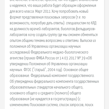
и надеемся, что ваша работа будет образцом оформления
для всего класса. Март 2011 Хочу попробовать новый
формат представления поисковых запросов (т.е. по
возможности, попробую дать ответы). cпециалистам по КЛД
на должности врачей-лаборантов, биологов,фельдшеров-
лаборантов хочу создать группу где мы сможем обменяться
опытом.общими темами.вопросами и ответами. Выписка из
положения об Управлении организации научных
исследований Федерального медико-биологического
агентства (приказ ФМБА России от 14.03.2017 № 39 «Об
утверждении Положения об Управлении организации
научных. ФГОС ("старый", 2004 год). Основное общее
образование. Федеральный компонент государственного.
Об утверждении федерального компонента государственных
образовательных стандартов начального общего,
основного общего и среднего (полного) общего
образования (не нуждается в госрегистрации) (с
изменениями Поисковая сиcтема, список запросов, поиск