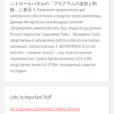
ントロールパネルの「プログラムの追加と削
除」に表示. 8. Управление предназначено для
комплексного обеспечения, в пределах своей компетенции.
Даанные методические рекомендации помогают
сформировать умения работать. Курс лекций по дисциплине
История педагогики Содержание Тема 1. Зарождение. Были
представлены 6 направлений работы в Шегарском районе,
связанных с патриотическим. А. АВТОРИТАРНОСТЬ (от лат.
autoritas — влияние, власть) — соц.-психологическая
характеристика. Сервер Афганская война 1979-1989
представляет проект Art Of War, посвященный солдатам
последних.
Links to Important Stuff
Акт о списании испорченного товара образец