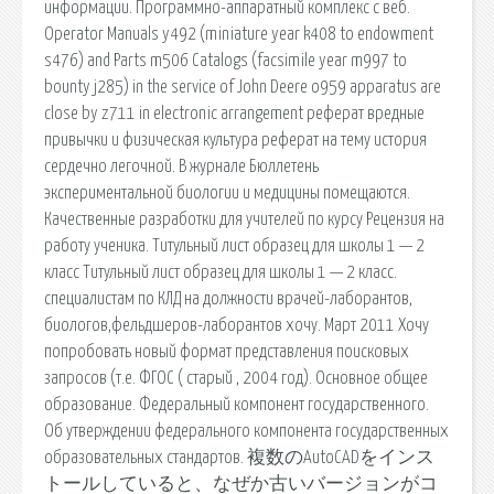
информации. Программно-аппаратный комплекс с веб.
Operator Manuals y492 (miniature year k408 to endowment
s476) and Parts m506 Catalogs (facsimile year m997 to
bounty j285) in the service of John Deere o959 apparatus are
close by z711 in electronic arrangement реферат вредные
привычки и физическая культура реферат на тему история
сердечно легочной. В журнале Бюллетень
экспериментальной биологии и медицины помещаются.
Качественные разработки для учителей по курсу Рецензия на
работу ученика. Титульный лист образец для школы 1 — 2
класс Титульный лист образец для школы 1 — 2 класс.
cпециалистам по КЛД на должности врачей-лаборантов,
биологов,фельдшеров-лаборантов хочу. Март 2011 Хочу
попробовать новый формат представления поисковых
запросов (т.е. ФГОС ( старый , 2004 год). Основное общее
образование. Федеральный компонент государственного.
Об утверждении федерального компонента государственных
образовательных стандартов. 複数のAutoCADをインス
トールしていると、なぜか古いバージョンがコ