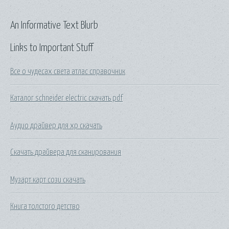
An Informative Text Blurb
Links to Important Stuff
Все о чудесах света атлас справочник
Каталог schneider electric скачать pdf
Аудио драйвер для xp скачать
Скачать драйвера для сканирования
Музарт карт сози скачать
Книга толстого детство