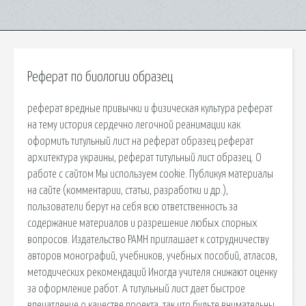
Реферат по биологии образец
реферат вредные привычки и физическая культура реферат
на тему история сердечно легочной реанимации как
оформить титульный лист на реферат образец реферат
архитектура украины, реферат титульный лист образец. О
работе с сайтом Мы используем cookie. Публикуя материалы
на сайте (комментарии, статьи, разработки и др.),
пользователи берут на себя всю ответственность за
содержание материалов и разрешение любых спорных
вопросов. Издательство РАМН приглашает к сотрудничеству
авторов монографий, учебников, учебных пособий, атласов,
методических рекомендаций Иногда учителя снижают оценку
за оформление работ. А титульный лист дает быстрое
впечатление о качестве проекта, так что будьте внимательны