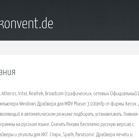
konvent.de
вания
I, Atheros, Intel, Realtek, Broadcom (графических, сетевых Официальный D
 компьютера Windows Драйвера для МФУ Phaser 3100mfp от фирмы Xerox. 
позволяющий в автоматическом режиме подбирать, устанавливать. Главная
граммы на русском языке. Скачать Рекува бесплатно русскую версию с
йверы и утилиты для ККТ: Спарк, Spark, Panasonic. Драйвера печати и