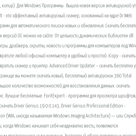
 копир). Для Windows Программы : Вышла новая версия антивирусной у
eIt - это эффективный антивирусный сканер, основанный на ядре Dr.Web.
рамм для автоматического поиска новых и обновления. Скачать бесплат
 версий ОС можно на сайте. От цельности динамических библиотек dll
 игры, драйвера, скрипты, новости и программы для компьютеров под Wi
ратите любой офисный компьютер в удобный и простой. iCopy - скачать
евратить сканер и принтер. Advanced Driver Updater – скачать бесплатно 
странице вы можете скачать новый, бесплатный антивирусник 360 Total
 большое количество возможностей для восстановления данных. cкачать
мс. Лучшие бесплатные. FontExpert - программа для просмотра шрифтов
качать Driver Genius 19.0.0.143, Driver Genius Professional Edition -
on (WIA, иногда называемая Windows Imaging Architecture) — или Служ
, когда Windows начинает себя неадекватно вести, появляются.