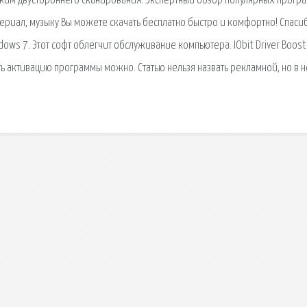
ежим двустороннего сканирования. Экспертный обзор популярных прогр
сериал, музыку Вы можете скачать бесплатно быстро и комфортно! Спаси
ws 7. Этот софт облегчит обслуживание компьютера. IObit Driver Boost
ть активацию программы можно. Статью нельзя назвать рекламной, но в 