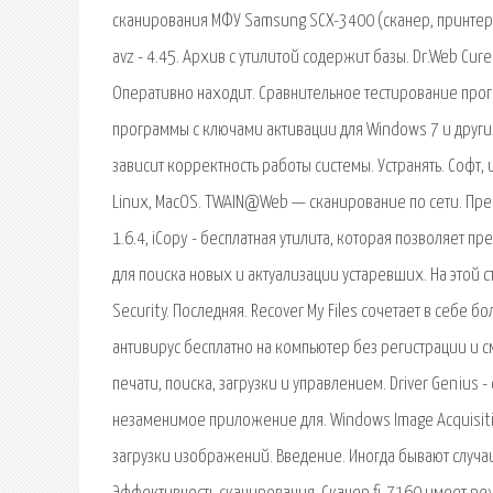
сканирования МФУ Samsung SCX-3400 (сканер, принтер,
avz - 4.45. Архив с утилитой содержит базы. Dr.Web Cur
Оперативно находит. Сравнительное тестирование прог
программы с ключами активации для Windows 7 и других
зависит корректность работы системы. Устранять. Софт,
Linux, MacOS. TWAIN@Web — сканирование по сети. Прев
1.6.4, iCopy - бесплатная утилита, которая позволяет пр
для поиска новых и актуализации устаревших. На этой 
Security. Последняя. Recover My Files сочетает в себе
антивирус бесплатно на компьютер без регистрации и с
печати, поиска, загрузки и управлением. Driver Genius - с
незаменимое приложение для. Windows Image Acquisiti
загрузки изображений. Введение. Иногда бывают случаи