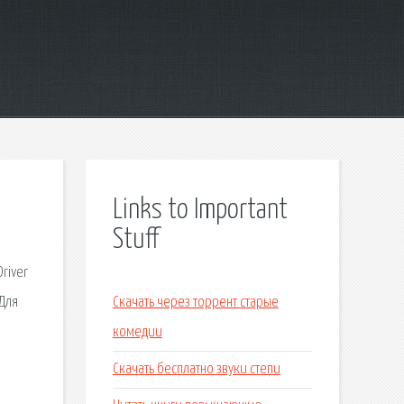
Links to Important
Stuff
river
Для
Скачать через торрент старые
комедии
Скачать бесплатно звуки степи