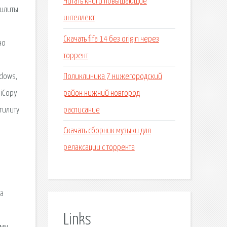
Читать книги повышающие
тилиты
интеллект
Скачать fifa 14 без origin через
но
торрент
Поликлиника 7 нижегородский
ndows,
район нижний новгород
 iCopy
расписание
утилиту
Скачать сборник музыки для
релаксации с торрента
,
ба
Links