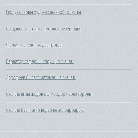
Герчук основы художественной грамоты
Создание клеточной теории презентация
Фильм козленок за два гроша
Вариатор сафари инструкция скачать
Дорофеев 6 класс математика скачать
Скачать игры шадов оф мордор через торрент
Скачать бесплатно видео песни барбарики