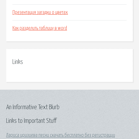
Презентация загадки о цветах
Как разделить таблицу в word
Links
An Informative Text Blurb
Links to Important Stuff
Лариса иризиева песни скачать бесплатно без регистрации