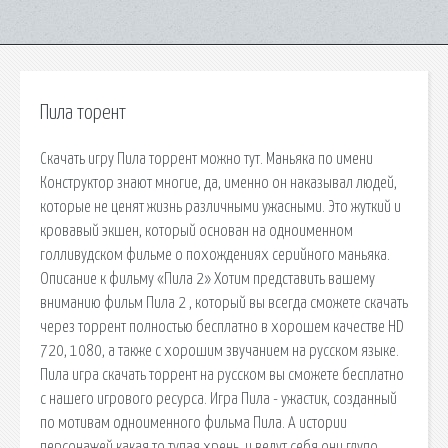
Пила торент
Скачать игру Пила торрент можно тут. Маньяка по имени
Конструктор знают многие, да, именно он наказывал людей,
которые не ценят жизнь различными ужасными. Это жуткий и
кровавый экшен, который основан на одноименном
голливудском фильме о похождениях серийного маньяка.
Описание к фильму «Пила 2» Хотим представить вашему
вниманию фильм Пила 2 , который вы всегда сможете скачать
через торрент полностью бесплатно в хорошем качестве HD
720, 1080, а также с хорошим звучанием на русском языке.
Пила игра скачать торрент на русском вы сможете бесплатно
с нашего игрового ресурса. Игра Пила - ужастик, созданный
по мотивам одноименного фильма Пила. А истории
персонажей какая то тупая хрень, и ведут себя они глупо,