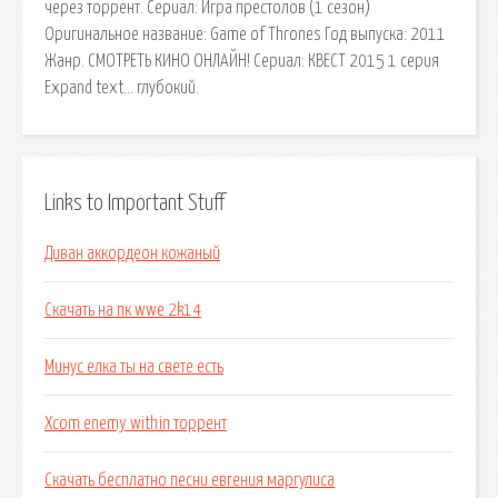
через торрент. Сериал: Игра престолов (1 сезон)
Оригинальное название: Gаmе оf Thrоnеs Год выпуска: 2011
Жанр. СМОТРЕТЬ КИНО ОНЛАЙН! Сериал: КВЕСТ 2015 1 серия
Expand text… глубокий.
Links to Important Stuff
Диван аккордеон кожаный
Скачать на пк wwe 2k14
Минус елка ты на свете есть
Xcom enemy within торрент
Скачать бесплатно песни евгения маргулиса