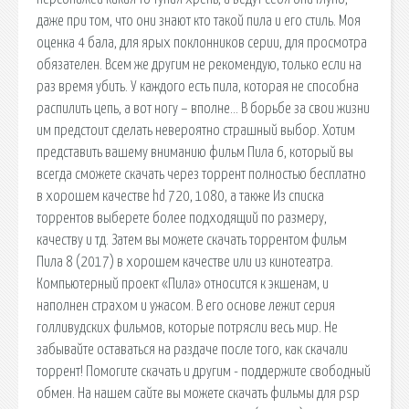
даже при том, что они знают кто такой пила и его стиль. Моя
оценка 4 бала, для ярых поклонников серии, для просмотра
обязателен. Всем же другим не рекомендую, только если на
раз время убить. У каждого есть пила, которая не способна
распилить цепь, а вот ногу – вполне… В борьбе за свои жизни
им предстоит сделать невероятно страшный выбор. Хотим
представить вашему вниманию фильм Пила 6, который вы
всегда сможете скачать через торрент полностью бесплатно
в хорошем качестве hd 720, 1080, а также Из списка
торрентов выберете более подходящий по размеру,
качеству и тд. Затем вы можете скачать торрентом фильм
Пила 8 (2017) в хорошем качестве или из кинотеатра.
Компьютерный проект «Пила» относится к экшенам, и
наполнен страхом и ужасом. В его основе лежит серия
голливудских фильмов, которые потрясли весь мир. Не
забывайте оставаться на раздаче после того, как скачали
торрент! Помогите скачать и другим - поддержите свободный
обмен. На нашем сайте вы можете скачать фильмы для psp