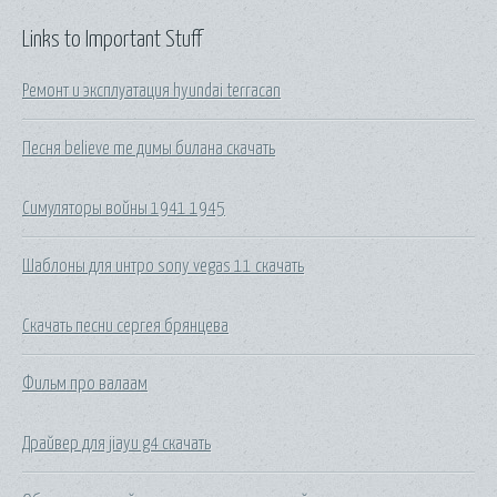
Links to Important Stuff
Ремонт и эксплуатация hyundai terracan
Песня believe me димы билана скачать
Симуляторы войны 1941 1945
Шаблоны для интро sony vegas 11 скачать
Скачать песни сергея брянцева
Фильм про валаам
Драйвер для jiayu g4 скачать