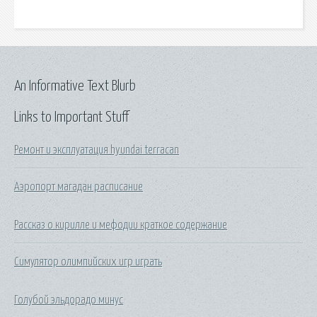
An Informative Text Blurb
Links to Important Stuff
Ремонт и эксплуатация hyundai terracan
Аэропорт магадан расписание
Рассказ о кирилле и мефодии краткое содержание
Симулятор олимпийских игр играть
Голубой эльдорадо минус