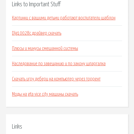
Links to Important Stuff
Картинки с вашими детьми работают воспитатели шаблон
Dlg10028c драйвер скачать
Плюсы и минусы смешанной системы
Наследование по завещанию и по закону шпаргалка
Скачать игру деберц на компьютер через торрент
Моды на gta vice city машины скачать
Links