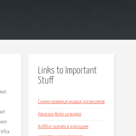
Links to Important
Stuff
ные,
Схема названия живых организмов
ные
Нарезка фото из видео
лько
Хоббит скачать в хорошем
irefox