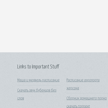
Links to Important Stuff
Маша и медведь расписание
Расписание аэропорта
херсона
Скачать звук бубенцов без
слов
Сборник домашнего порно
скачать торрент