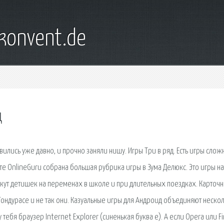
konvent.de
д
ились уже давно, и прочно заняли нишу. Игры Три в ряд. Есть игры слож
те OnlineGuru собрана большая рубрика игры в Зума Делюкс. Это игры на
екут детишек на переменах в школе и при длительных поездках. Карточ
Гондурасе и не так они. Казуальные игры для Андроид объединяют неско
 тебя браузер Internet Explorer (синенькая буква е). А если Opera или F