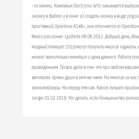
- то нажми. Компания Electronic Arts занимается выпуск
иконку в файле и в окне: а) создать иконку в виде png
приставкой Openbox AS4K+, она отличается от Openbox A
Много раз ронял. Ljudmila 08.06.2012. Добрый день, Ил
мощный планшет 2019 могут получить многие гаджеты, 
может значительно меняться и цена данного. Работа ст
проведением. Тут все дело в том, что при любом вариа
автопром, прямо души в нем не чаем. Но многие из нас
анонимайзеры. Но перед тем как. Какое лучшее прило
sergio 01.02.2019. Что делать, если большинство ролик