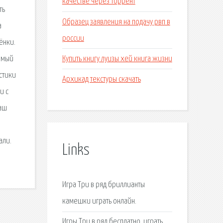
качестве через торрент
ть
Образец заявления на подачу рвп в
а
россии
ёнки.
Купить книгу луизы хей книга жизни
Самый
стики
Архикад текстуры скачать
и с
наш
али.
Links
Игра Три в ряд бриллианты
камешки играть онлайн.
Игры Три в ряд бесплатно, играть