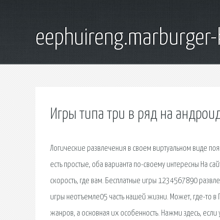
eephuireng.marburger-
Игры типа три в ряд на андрои
Логические развлечения в своем виртуальном виде появ
есть простые, оба варианта по-своему интересны На сай
скорость, где вам. Бесплатные игры 1234567890 развл
игры неотъемле05 часть нашей жизни. Может, где-то в 
жанров, а основная их особенность. Нажми здесь, если у