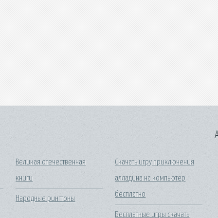
A
Великая отечественная
Скачать игру приключения
книги
алладина на компьютер
бесплатно
Народные рингтоны
Бесплатные игры скачать