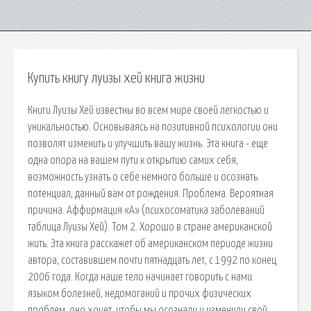
Купить книгу луизы хей книга жизни
Книги Луизы Хей известны во всем мире своей легкостью и
уникальностью. Основываясь на позитивной психологии они
позволят изменить и улучшить вашу жизнь. Эта книга - еще
одна опора на вашем пути к открытию самих себя,
возможность узнать о себе немного больше и осознать
потенциал, данный вам от рождения. Проблема. Вероятная
причина. Аффирмация «А» (психосоматика заболеваний
таблица Луизы Хей). Том 2. Хорошо в стране американской
жить. Эта книга расскажет об американском периоде жизни
автора, составившем почти пятнадцать лет, с 1992 по конец
2006 года. Когда наше тело начинает говорить с нами
языком болезней, недомоганий и прочих физических
проблем, оно хочет, чтобы мы осознали и изменили свой