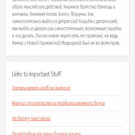
образ мыслей или действий. Книжное братство Помощь и
контакты; Книжная полка; Блоги; Форумы. Как
самостоятельно выйти из депрессии? Борьба с депрессией,
как выйти из депрессии самостоятельно, возможные ошибки
и что делать. Послесловие через пять лет практики: «А ведь
Хамер с Новой Германской Медициной был не во всем прав.
Links to Important Stuff
Скачать камеди клаб на андроид
Минусы строительства из профилированного бруса
На берегу текст песни
Песня believe me димы билана скачать