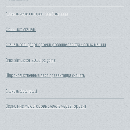
Скачать через торрент альбом nana
Скины ксс скачать
Скачать гольдберг проектирование электрических машин
Bmx simulator 2010 pc game
Широколиственные леса презентация скачать
Скачать фафнаф 1
Верни мне мою любовь скачать через торрент