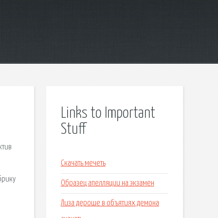
Links to Important
Stuff
ктив
Скачать мечеть
брику
Образец апелляции на экзамен
Лиза дероше в объятиях демона