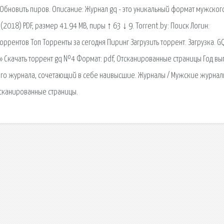
 Обновить пиров. Описание: Журнал gq - это уникальный формат мужског
018) PDF, размер 41.94 MB, пиры ↑ 63 ↓ 9. Torrent.by: Поиск Логин:
торрентов Топ Торренты за сегодня Пиринг Загрузить торрент. Загрузка. 
» Скачать торрент gq №4 Формат: pdf, Отсканированные страницы Год вып
ого журнала, сочетающий в себе наивысшие. Журналы / Мужские журнал
тсканированные страницы.