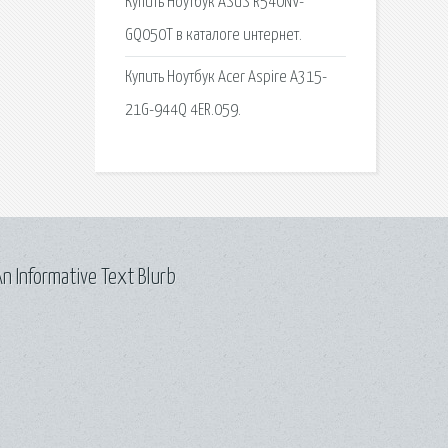
Купить Ноутбук ASUS R540NV-
GQ050T в каталоге интернет.
Купить Ноутбук Acer Aspire A315-
21G-944Q 4ER.059.
n Informative Text Blurb