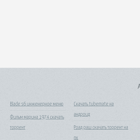
A
Blade s6 инженерное меню
Скачать tubemate на
андроид
Фильм марина 1974 скачать
торрент
Роад раш скачать торрент на
пк