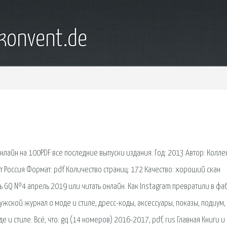
konvent.de
онлайн на 100PDF все последние выпуски издания. Год: 2013 Автор: Колле
т Россия Формат: pdf Количество страниц: 172 Качество: хороший скан
ть GQ №4 апрель 2019 или читать онлайн. Как Instagram превратили в фа
мужской журнал о моде и стиле, дресс-коды, аксессуары, показы, подиум,
и стиле. Всё, что. gq (14 номеров) 2016-2017, pdf, rus Главная Книги и