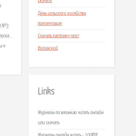
скачать
о
День сельского хозяйства
презентация
GQ №3
Скачать картинку черт
уска:.
ы »
Волинский
Links
Журналы по вязанию читать онлайн
или скачать
Журналы онлайн читать - 100PDF.