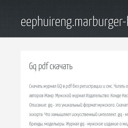
eephuireng.marburger-
Gq pdf скачать
Скачать журнал GQ в pdf без регистрации и смс. Читать 
авторов Жанр: Мужской журнал Издательство: Конде Нас
Описание: gq - это уникальный формат мужского. Скача
эскорта. Что замышляет искусственный интеллект. gq - 
бренды, модельеры. Журнал gq - мужское издание о моде 