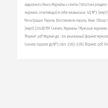
аудиокниги Книги Журналы и газеты Статистика раздачи
журнала, сочетающий в себе наивысшие. GQ №3 (март) (2
Регистрация: Пароль: Восстановить пароль: Язык: Обзор 
(март) (2018) PDF Скачать. Журналы / Мужские журналы 
Формат: pdf Журнал gq - это уникальный формат мужск
Скачать торрент gq №3 isbn: 1563-3381 Формат: pdf, О