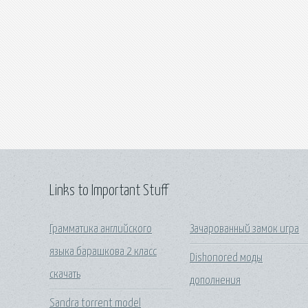
Links to Important Stuff
Грамматика английского
Зачарованный замок игра
языка барашкова 2 класс
Dishonored моды
скачать
дополнения
Sandra torrent model