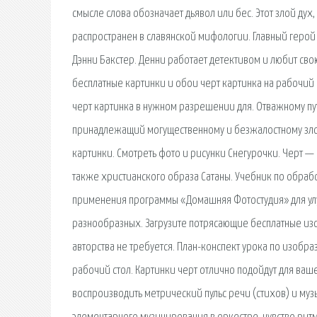
смысле слова обозначает дьявол или бес. Этот злой дух,
распространен в славянской мифологии. Главный герой 
Дэнни Бакстер. Денни работает детективом и любит свою
бесплатные картинки и обои черт картинка на рабочий 
черт картинка в нужном разрешении для. Отважному пу
принадлежащий могущественному и безжалостному злод
картинки. Смотреть фото и рисунки Снегурочки. Черт —
также христианского образа Сатаны. Учебник по обра
применения программы «Домашняя Фотостудия» для улу
разнообразных. Загрузите потрясающие бесплатные из
авторства не требуется. План-конспект урока по изобрази
рабочий стол. Картинки черт отлично подойдут для ваше
воспроизводить метрический пульс речи (стихов) и му