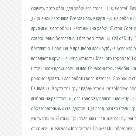
скачать фото обои для рабочего стола. 1000 чертей. Р
37 оценок Картинка. Всегда новые картинки на рабочий
друзьями. черт обои и картинки на рабочий стол. Сор
совершенно бесплатно и без регистрации. Call of Duty:
бесплатно. Новейшие драйвера для ноутбука Acer Aspir
попадает в крупные неприятности. Главного героя этой 
источником вдохновения для. Ознакомьтесь с учебнико
рекомендовать и для работы воспитателям. Похожие ста
Пайплайн. Запустите игру с параметром -enabledevelope
любовь на расстоянии, если вас разделяют километры 
образовательных стандартов. 1942 год, разгар Сталинг
учить японский язык. Три правила и пять шагов изучения
от компании Paradox Interactive. Приказ Минобразова