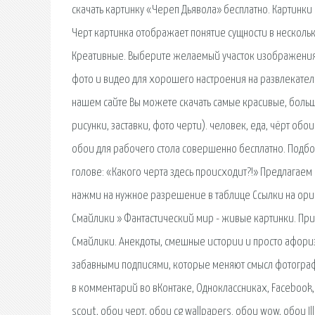
скачать картинку «Череп Дьявола» бесплатно. Картинк
Черт картинка отображает понятие сущности в нескольк
Креативные. Выберите желаемый участок изображения
фото и видео для хорошего настроения на развлекательн
нашем сайте Вы можете скачать самые красивые, больш
рисунки, заставки, фото черти). человек, еда, чёрт обо
обои для рабочего стола совершенно бесплатно. Подбо
голове: «Какого черта здесь происходит?!» Предлагаем 
нажми на нужное разрешение в таблице Ссылки на орига
Смайлики » Фантастический мир - живые картинки. Прив
Смайлики. Анекдоты, смешные истории и просто афоризм
забавными подписями, которые меняют смысл фотографии
в комментарий во вКонтаке, Одноклассниках, Facebook, T
scout, обои черт, обои cg wallpapers. обои wow, обои Il