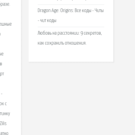
бразе.
Dragon Age: Origins: Все коды - Читы
- чит коды
мешные
Любовь на расстоянии: 9 секретов,
а
как сохранить отношения.
ые
 в
ёрт
 -
ок с
тинку
ilis
латно