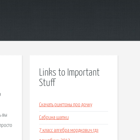
Links to Important
Stuff
я
Скачать рингтоны про дочку
ь вы
Сабрина шапки
просто
7 класс алгебра мордкович гдз