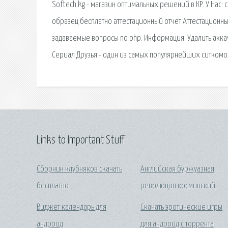
Softech.kg - магазин оптимальных решений в КР. У Нас:
образец бесплатно аттестационный отчет Аттестационный
задаваемые вопросы по php. Информация. Удалить акка
Сериал Друзья - один из самых популярнейших ситкомо
Links to Important Stuff
Сборник клубняков скачать
Английская буржуазная
бесплатно
революция косминский
Виджет календарь для
Скачать эротические игры
андроид
для андроид с торрента