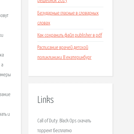
решебник 2013
Безударные гласные в словарных
зовут
словах
Как сохранить файл publisher в pdf
ки
Расписание врачей детской
ка
поликлиники 8 екатеринбург
 а
римеры
азание
Links
вать и
Call of Duty: Black Ops скачать
торрент бесплатно