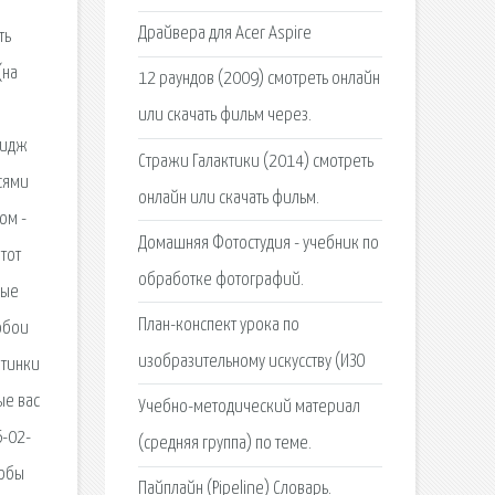
Драйвера для Acer Aspire
ть
(на
12 раундов (2009) смотреть онлайн
или скачать фильм через.
ридж
Стражи Галактики (2014) смотреть
сями
онлайн или скачать фильм.
ом -
Домашняя Фотостудия - учебник по
 тот
обработке фотографий.
ные
План-конспект урока по
обои
изобразительному искусству (ИЗО
ртинки
ые вас
Учебно-методический материал
6-02-
(средняя группа) по теме.
тобы
Пайплайн (Pipeline) Словарь.