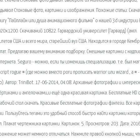
ма. Скачать стоковые фото дьявол. Выберите из миллионов фотографий,
дьявол Стоковые фото, картинки и изображения. Похожие статьи: Скача
нигу "Пайплайн или душа анимационного фильма" о нашей 3d индустрии 
0x1200. Скачиваний 10822. Гарвардский университет (Гарвард) (англ.
ситетов США и всего мира, старейший вуз США. Находится в городе Кемб
 штат. Предлагаю вашему вниманию подборку: Смешные картинки с надпи
тернета. Seguro - можно, если ты изменишь специализацию. т.е. был маг
ript rogue # (где можно вместо роги прописать warrior или wizard , а # -
. Автор: TriniBot. 17-06-2014, 04:08. Архивные фотографии и интерес
ёртиками и ангелочками,и ещё одна красивая картинка. Бесплатные HD 
абочий стол скачать. Красивые бесплатные фотографии фэнтези. Все ка
ии. Пользуйтесь тегами это удобный способ быстро найти картинки котор
л. Плакат чертежника картинки. Картинок: 5. Просмотров: 203. Дата: 201
ображение может немного отличаться. Нажмите правой кнопкой мыши, ч