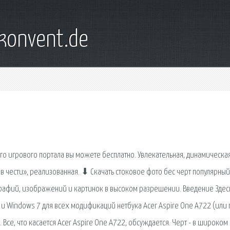
konvent.de
ашего игрового портала вы можете бесплатно. Увлекательная, динамическа
 чести», реализованная. ⬇ Скачать стоковое фото бес черт популярный
рафий, изображений и картинок в высоком разрешении. Введение Здес
 и Windows 7 для всех модификаций нетбука Acer Aspire One A722 (или 
Все, что касается Acer Aspire One A722, обсуждается. Черт - в широком