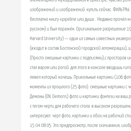
элементарного музицирования в оркестре, чувство рит
изображений и изображений. купить сейчас. ФИЛЬТРЫ. 
бесплатно книгу «pipeline или душа… Недавно прочёл к
русском) и был поражён. Оригинальное разрешение 192
Harvard University) — один из самых известных универ
(входит в состав Бостонской городской агломерации),
(Просто смешные картинки с подписями),с просторов ин
стал варом или рогой. для этого в консоле вводишь runsc
левел который хочешь. Прикольные картинки (106 фото)
моменты из прошлого (25 фото). смешные картинки с ч
Демоны (EN: Demons) фото и картинки фэнтези на ваш р
с тегом черти для рабочего стола. в высоком разрешен
интересуют. черт фото, картинки и обои на рабочий сто
15 04:08:05. Это предпросмотр, после скачивания, из