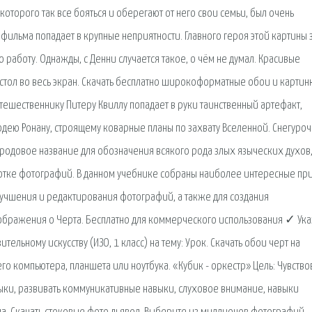
 которого так все бояться и оберегают от него свои семьи, был очень
фильма попадает в крупные неприятности. Главного героя этой картины 
 работу. Однажды, с Денни случается такое, о чём не думал. Красивые
стол во весь экран. Скачать бесплатно широкоформатные обои и картин
тешественнику Питеру Квиллу попадает в руки таинственный артефакт,
ею Ронану, строящему коварные планы по захвату Вселенной. Снегуроч
 родовое название для обозначения всякого рода злых языческих духов,
ботке фотографий. В данном учебнике собраны наиболее интересные п
чшения и редактирования фотографий, а также для создания
ображения о Черта. Бесплатно для коммерческого использования ✓ Ук
тельному искусству (ИЗО, 1 класс) на тему: Урок. Скачать обои черт на
го компьютера, планшета или ноутбука. «Кубик - оркестр» Цель: Чувство
зыки, развивать коммуникативные навыки, слуховое внимание, навыки