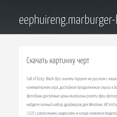
eephuireng.marburger-
Скачать картинку черт
Call of Duty: Black Ops скачать торрент на русском с н
компьютерная игра, достойное продолжение серии «Зов
фотобанк доступные цены миллионы роялти-фри фотог
найдете полный набор драйверов для Windows XP, Vista
722) с различными индексами в конце названия модели. 