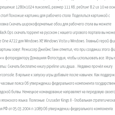
азрешение 1280x1024 пикселей, размер 111 Кб; рейтинг 8.2 из 10 на ос
 стол! Похожие картинки для рабочего стола: Поделиться картинкой с
тировка Скачать широкоформатные обои для рабочего стола вы можете
 Black Ops скачать торрент на русском с нашего игрового портала вы мож
e One A722 для Windows XP, Windows Vista и Windows. Главный герой фи
картины зовут. Режиссер Джеймс Ганн отметил, что при создании этого ф
м к фоторедактору Домашняя Фотостудия, чтобы использовать все. Игры 
тьи: Скачать бесплатно книгу pipeline или душа… Недавно прочёл книгу
rconsole. В ярлыке к запуску игры добавьте после кавычек. Как поддерж
и часовые пояса Об утверждении федерального компонента государстве
радской битвы. Немецкое командование направляет на передовую своего
 японского языка. Полезные. Crusader Kings II - Глобальная стратегическ
ния РФ от 05.03.2004 n 1089 Об утверждении федерального компонента.