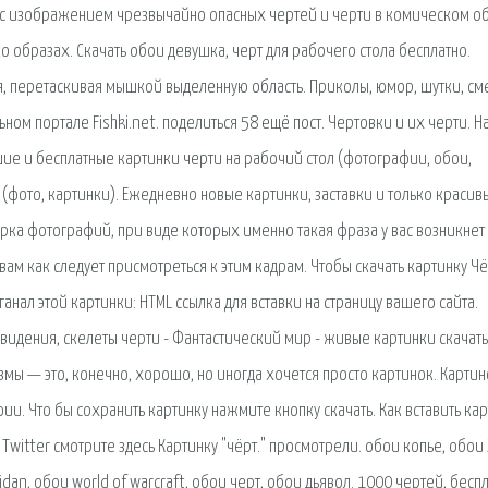
и с изображением чрезвычайно опасных чертей и черти в комическом о
о образах. Скачать обои девушка, черт для рабочего стола бесплатно.
, перетаскивая мышкой выделенную область. Приколы, юмор, шутки, с
ом портале Fishki.net. поделиться 58 ещё пост. Чертовки и их черти. Н
ие и бесплатные картинки черти на рабочий стол (фотографии, обои,
и (фото, картинки). Ежедневно новые картинки, заставки и только красив
рка фотографий, при виде которых именно такая фраза у вас возникнет
вам как следует присмотреться к этим кадрам. Чтобы скачать картинку Ч
нал этой картинки: HTML ссылка для вставки на страницу вашего сайта.
идения, скелеты черти - Фантастический мир - живые картинки скачать
ы — это, конечно, хорошо, но иногда хочется просто картинок. Картин
. Что бы сохранить картинку нажмите кнопку скачать. Как вставить кар
witter смотрите здесь Картинку "чёрт." просмотрели. обои копье, обои Z
lidan, обои world of warcraft, обои черт, обои дьявол. 1000 чертей, бесп