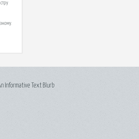
стру
зному.
n Informative Text Blurb