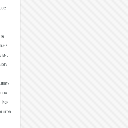
нове
ете
льма
ильма
могу
ивать
нных
. Как
ая игра