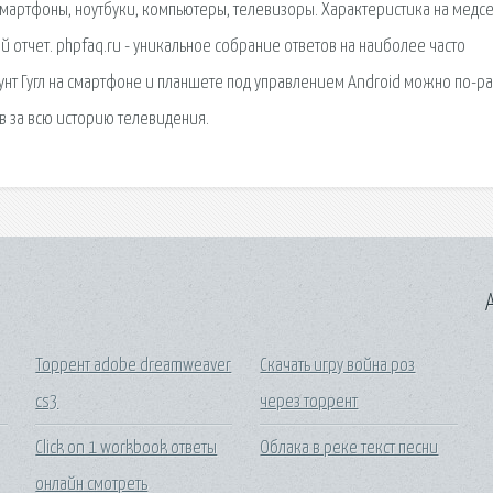
 смартфоны, ноутбуки, компьютеры, телевизоры. Характеристика на медсе
 отчет. phpfaq.ru - уникальное собрание ответов на наиболее часто
унт Гугл на смартфоне и планшете под управлением Android можно по-ра
в за всю историю телевидения.
A
Торрент adobe dreamweaver
Скачать игру война роз
cs3
через торрент
Click on 1 workbook ответы
Облака в реке текст песни
онлайн смотреть