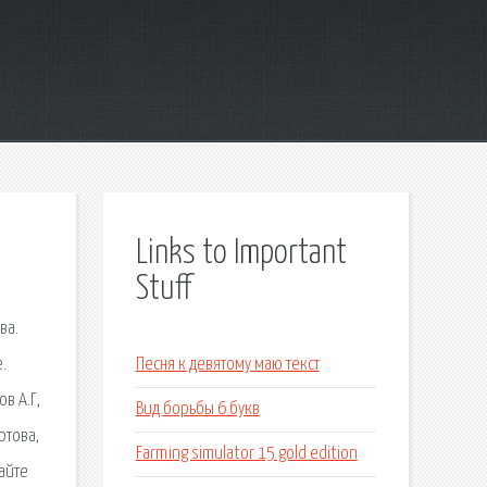
Links to Important
Stuff
ва.
.
Песня к девятому маю текст
в А.Г,
Вид борьбы 6 букв
ртова,
Farming simulator 15 gold edition
айте