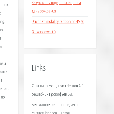
Какую книгу подарить сестре на
орник
день рождения
о
Driver ati mobility radeon hd 4570
ng:
по
Git windows 10
е
же
ке и
Links
мли со
е.
Физика из методички Чертов А.Г.,
мещать
решебник Прокофьев В.Л.
 по
Бесплатное решение задач по
физике: Иродов, Чертов.