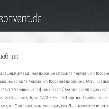
konvent.de
шебник
решения для задачника по физике авторов А.Г. Чертова и А.А. Воробье
ие). Решебник А.Г. Чертова, А.А. Воробьева по физике 1988 г., 5 издание
843037957 Решебник по физике (Чертов) бесплатно скачать здесь.Черто
ртова Воробьева, Одним. 17204399299564 Задачник. Решебник А.Г. Че
ание для ВТУЗов. Ниже представлены разделы ГДЗ, по которым на нашем с