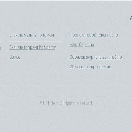
A
Скачать музыку по темам
Я болею тобой текст песни
макс барских
ь
Скачать торрент hot party
dance
Образец журнала занятий по
20 часовой программе
© Untitled. All rights reserved.