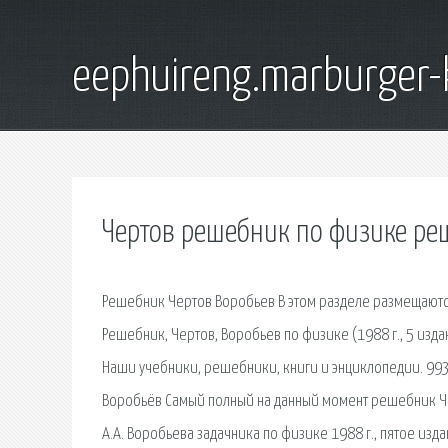
eephuireng.marburger-
Чертов решебник по физике ре
Решебник Чертов Воробьев В этом разделе размещаются 
Решебник, Чертов, Воробьев по физике (1988 г., 5 издан
Наши учебники, решебники, книги и энциклопедии. 993
Воробьёв Самый полный на данный момент решебник Че
А.А. Воробьева задачника по физике 1988 г., пятое изд