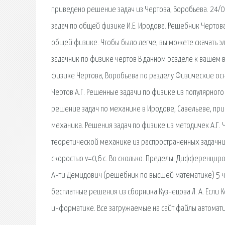
приведено решение задач из Чертова, Воробьева. 24/0
задач по общей физике И.Е. Иродова. Решебник Чертова
общей физике. Чтобы было легче, вы можете скачать э
задачник по физике чертов В данном разделе к вашем
физике Чертова, Воробьева по разделу Физические ос
Чертов А.Г. Решенные задачи по физике из популярного 
решение задач по механике в Иродове, Савельеве, при
механика. Решения задач по физике из методичек А.Г. Ч
теоретической механике из распространенных задачник
скоростью v=0,6 c. Во сколько. Пределы; Дифференцир
Анти Демидович (решебник по высшей математике) 5 ча
бесплатные решения из сборника Кузнецова Л. А. Если 
информатике. Все загружаемые на сайт файлы автомати