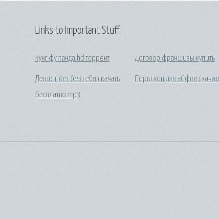
Links to Important Stuff
Кунг фу панда hd торрент
Договор франшизы купить
Денис rider без тебя скачать
Перископ для айфон скачат
бесплатно mp3