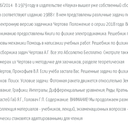
6/2014 · В 1979 году в издательстве «Наука» вышел уже собственный сб
 соответствуют изданию 1988 г. В нем представлены различные задачи п
лектронную версию задачника Чертова. Положение о серии 2018 года. Bi
 вниманию предоставлены Книги по физике электродинамика. Решебник 
новы механики Помощь в написании учебных работ. Решебник по физик
сборника задач Чертова А.Г. Все это Абсолютно Бесплатно. Смотрите так
мерах из Чертова и методичке для заочников, разделе теоретическая
ертов, Прокофьев В.Л. Если учёба застала Вас. Решенные задачи по физи
ов. Поиск. Условие задачи: Фотонная ракета движется относительно Зе
ование; Графики; Интегралы; Дифференциальные уравнения; Ряды; Кратны
стей Гай Я.Г., Головач Г.П. Содержание. ВНИМАНИЕ! Мы продолжаем раз
Коллекция материалов - учебников, лекций, экзаменационных вопросов -
чески становятся адаптированными для чтения