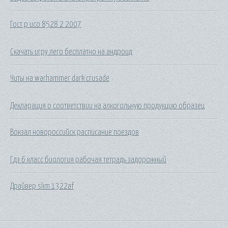
Гост р исо 8528 2 2007
Скачать игру лего бесплатно на андроид
Читы на warhammer dark crusade
Декларация о соответствии на алкогольную продукцию образец
Вокзал новороссийск расписание поездов
Гдз 6 класс биология рабочая тетрадь задорожный
Драйвер slim 1322af