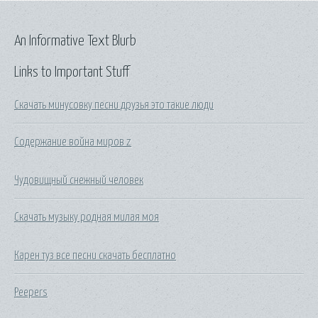
An Informative Text Blurb
Links to Important Stuff
Скачать минусовку песни друзья это такие люди
Содержание война миров z
Чудовищный снежный человек
Скачать музыку родная милая моя
Карен туз все песни скачать бесплатно
Peepers