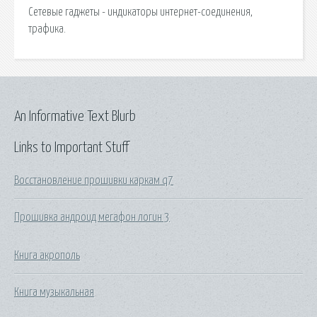
Сетевые гаджеты - индикаторы интернет-соединения,
трафика.
An Informative Text Blurb
Links to Important Stuff
Восстановление прошивки каркам q7
Прошивка андроид мегафон логин 3
Книга акрополь
Книга музыкальная