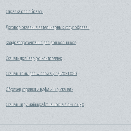
Справка рвп образец
Договор оказания ветеринарных услуг образец
Квадрат презентация для дошкольников
Скачать драйвер pci контроллер
Скачать темы для windows 7 1920х1080
Образец справки 2 ндфл 2015 скачать
Скачать игру майнкрафт на нокиа люмия 630