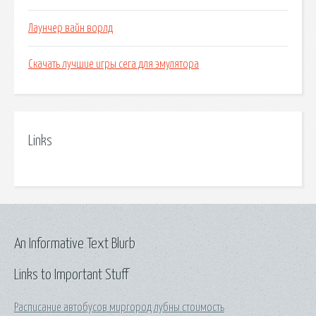
Лаунчер вайн ворлд
Скачать лучшие игры сега для эмулятора
Links
An Informative Text Blurb
Links to Important Stuff
Расписание автобусов миргород лубны стоимость