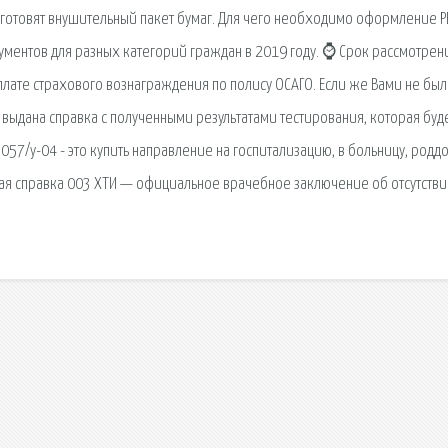
ы готовят внушительный пакет бумаг. Для чего необходимо оформление Р
ментов для разных категорий граждан в 2019 году. ⌚ Срок рассмотрен
плате страхового вознаграждения по полису ОСАГО. Если же Вами не бы
выдана справка с полученными результатами тестирования, которая буд
057/у-04 - это купить направление на госпитализацию, в больницу, родд
ская справка 003 ХТИ — официальное врачебное заключение об отсутстви