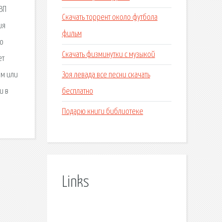
ВП
Скачать торрент около футбола
ия
фильм
ло
Скачать физминутки с музыкой
ет
Зоя левада все песни скачать
ом или
бесплатно
и в
Подарю книги библиотеке
Links