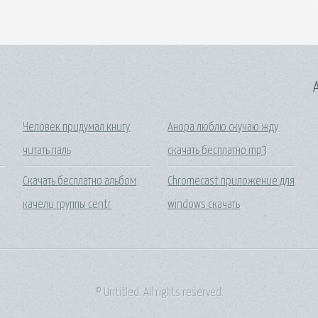
A
Человек придумал книгу
Анора люблю скучаю жду
читать паль
скачать бесплатно mp3
Скачать бесплатно альбом
Chromecast приложение для
качели группы centr
windows скачать
© Untitled. All rights reserved.