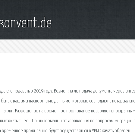
konvent.de
уда его подавать в 2019 году. Возможна ли подача документа через интер
а быть с вашими паспортными данными, которые совпадают с нотариальн
 на рвп. Разрешение на временное проживание позволяет иностранны
выезжать с нее. · По информации от Управления по вопросам миграции
 временное проживание будет осуществляться в УВМ Скачать образец