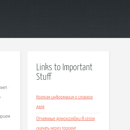
Links to Important
Stuff
нет. ·
о
Краткая информация о словаре
м
даля
 прием
Отчаянные домохозяйки 8 сезон
скачать через торрент