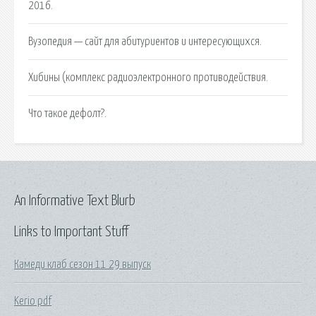
2016.
Вузопедия — сайт для абитуриентов и интересующихся.
Хибины (комплекс радиоэлектронного противодействия.
Что такое дефолт?.
An Informative Text Blurb
Links to Important Stuff
Камеди клаб сезон 11 29 выпуск
Kerio pdf