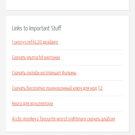
Links to Important Stuff
I sensys mf4120 драйвер
Скачать ультра hd картинки
Скачать онлайн на планшет фильмы
Скачать бесплатно лицензионный ключ для нод 32
Книги для архитектора
Arctic monkeys favourite worst nightmare скачать альбом