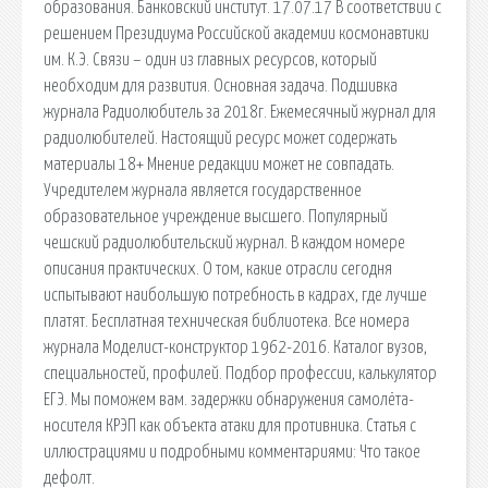
образования. Банковский институт. 17.07.17 В соответствии с
решением Президиума Российской академии космонавтики
им. К.Э. Связи – один из главных ресурсов, который
необходим для развития. Основная задача. Подшивка
журнала Радиолюбитель за 2018г. Ежемесячный журнал для
радиолюбителей. Настоящий ресурс может содержать
материалы 18+ Мнение редакции может не совпадать.
Учредителем журнала является государственное
образовательное учреждение высшего. Популярный
чешский радиолюбительский журнал. В каждом номере
описания практических. О том, какие отрасли сегодня
испытывают наибольшую потребность в кадрах, где лучше
платят. Бесплатная техническая библиотека. Все номера
журнала Моделист-конструктор 1962-2016. Каталог вузов,
специальностей, профилей. Подбор профессии, калькулятор
ЕГЭ. Мы поможем вам. задержки обнаружения самолёта-
носителя КРЭП как объекта атаки для противника. Статья с
иллюстрациями и подробными комментариями: Что такое
дефолт.