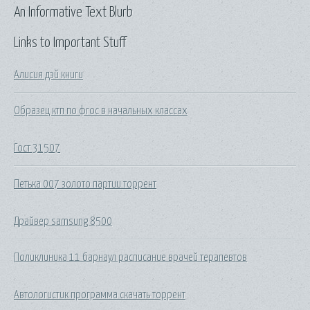
An Informative Text Blurb
Links to Important Stuff
Алисия дэй книги
Образец ктп по фгос в начальных классах
Гост 31507
Петька 007 золото партии торрент
Драйвер samsung 8500
Поликлиника 11 барнаул расписание врачей терапевтов
Автологистик программа скачать торрент