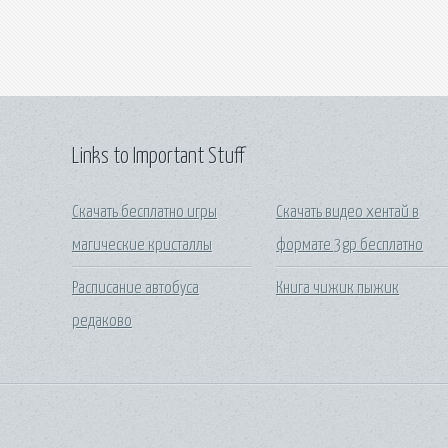
Links to Important Stuff
Скачать бесплатно игры
Скачать видео хентай в
магические кристаллы
формате 3gp бесплатно
Расписание автобуса
Книга чижик пыжик
редаково