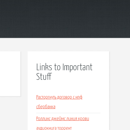
Links to Important
Stuff
Расторгнуть договор с нпф
сбербанка
Роллинс джеймс линия крови
аудиокнига торрент