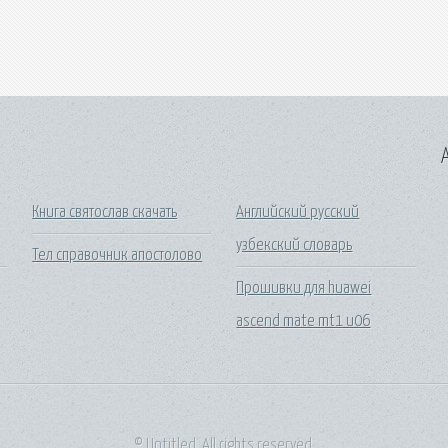
A
Книга святослав скачать
Английский русский
узбекский словарь
Тел справочник апостолово
Прошивки для huawei
ascend mate mt1 u06
© Untitled. All rights reserved.