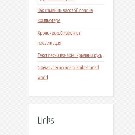
Как изменить часовой пояс на
компьютере
Хронический ларингит
презентация
Текст песни взмахни крылами русь
Скачать песню adam lambert mad
world
Links