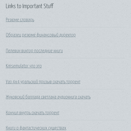
Links to Important Stuff
Резюме словарь
Образец резюме финансовый директор
Пелевин виктор последние книги
Kmsemulator что это
Уаз 4х4 уральский призыв скачать торрент
Жуковский баллада светлана аудиокнига скачать
Кончил внутрь скачать торрент
Книги о фантастических существах