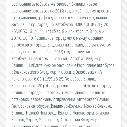
расписание автобусов. Автовокзал Вязники: новое
расписание автобусов на 2019 год онлайн: время прибытия
и отправления, график движения и маршрут следования.
Расписание пригородных автобусов. НИКОЛОГОРЫ: 13:20:
ИВАНОВО : 6:15, 7:50 пт сб вс, 8:20 пн вт ср чт, 8:45, 9:20,
10:30, 10:50. Расписание городских и междугородних
автобусов от города Владимир на сегодня, завтра с учетом
последних изменений на 2019 год. Свежее расписание
автобуса Никологоры — Вязники; . Автобус Владимир —
Вязники ; . Найдите нужное расписание Расписание автобусов
с Вязниковского Владимир: 7:00р.д. д.Октябрьская ч/з
Никологоры: 6:00 11:55 16:25. 36 рейсов Вязники-
Никологоры от 20 рублей, расписание автобусов из города
Вязники в город Никологоры, график движения, список
остановок, автовокзалы отправления. Автовокзал Вязники.
Расписание автобусов (Владимир-Вязники, Москва-Вязники,
Вязники-Нижний Новгород, Вязники-Никологоры, Вязники-
Ковров, Муром, Мстера и т.д. Автовокзал Владимира,
расписание автобусов, цены на билеты, время в пути,