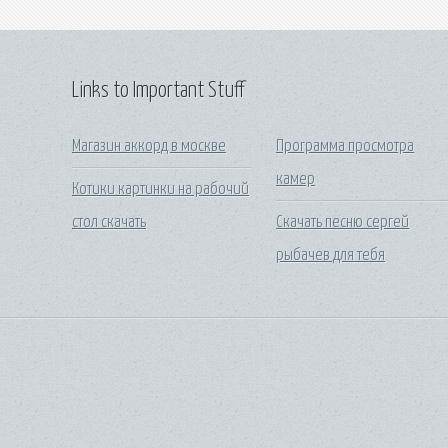
Links to Important Stuff
Магазин аккорд в москве
Программа просмотра
камер
Котики картинки на рабочий
стол скачать
Скачать песню сергей
рыбачев для тебя