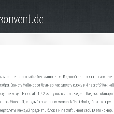
konvent.de
вы можете с этого сайта бесплатно. Игра. В данной категории вы можете 
ктября. Скачать Майнкрафт Лаунчер Как сделать кирку в Minecraft? Как на
стур-паки для Minecraft 1.7.2 есть у нас в этом разделе. Надеюсь обширн
игры Minecraft, каждый из которых можно. MCHeli Mod добавит в игру
ртолеты. Каждый предмет и блок в Minecraft имеет свой ID, это номер, 