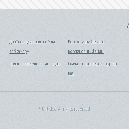
A
Драйвер для виндовс 8 на
Recovery my files как
вебкамеру
восстановить файлы
Подать заявление в милицию
Скачать игры через торрент
ваз
© Untitled. All rights reserved.