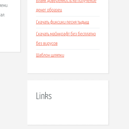
Бланк доверенность на получение
мени.
денег образец
ал:
Скачать фиксики песня тыдыщ
Скачать майнкрафт без бесплатно
без вирусов
Шаблон шляпки
Links