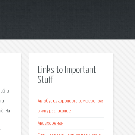
Links to Important
Stuff
найти
йти
Автобус из аэропорта симферополя
ый. На
в ялту расписание
Авиахореман
с