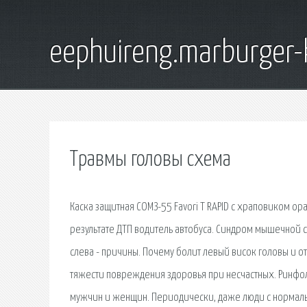
eephuireng.marburger-
Травмы головы схема
Каска защитная СОМЗ-55 Favori T RAPID с храповиком ор
результате ДТП водитель автобуса. Синдром мышечной с
слева - причины. Почему болит левый висок головы и о
тяжести повреждения здоровья при несчастных. Ринфол
мужчин и женщин. Периодически, даже люди с нормальны