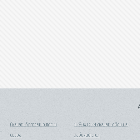
A
Скачать бесплатно песни
1280x1024 скачать обои на
сиара
рабочий стол