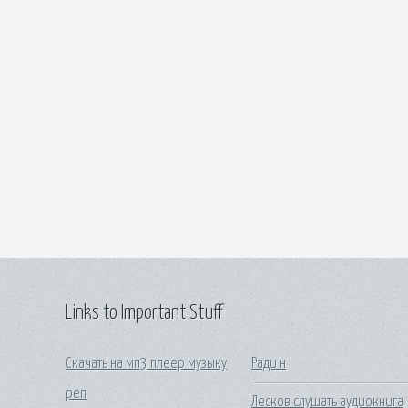
Links to Important Stuff
Скачать на мп3 плеер музыку
Ради н
реп
Лесков слушать аудиокнига