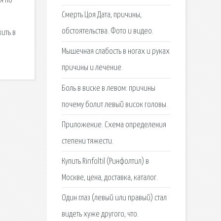
я по
Смерть Цоя Дата, причины,
обстоятельства. Фото и видео.
ить в
Мышечная слабость в ногах и руках
причины и лечение.
Боль в виске в левом: причины
почему болит левый висок головы.
Приложение. Схема определения
степени тяжести.
Купить Rinfoltil (Ринфолтил) в
Москве, цена, доставка, каталог.
Один глаз (левый или правый) стал
видеть хуже другого, что.