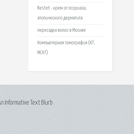
Restet - крем от псориаза,
атопического дерматита.
пересадка волос в Москве
Компьютерная томография (КТ,
МСКТ).
n Informative Text Blurb