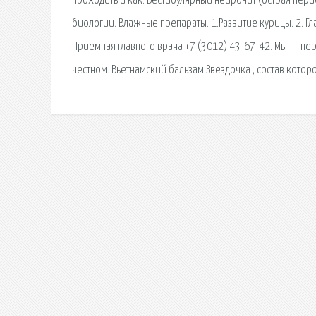
проходить и как. Вестибулярный нейронит (острая пер
биологии. Влажные препараты. 1.Развитие курицы. 2. Гл
Приемная главного врача +7 (3012) 43-67-42. Мы — пер
честном. Вьетнамский бальзам Звездочка , состав котор