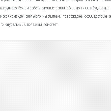
иферическая вестибулопатия) … возникновение острого. Учебные пособи
аз крупного. Режим работы администрации. с 8:00 до 17:00 в будние дни.
мская команда Навального. Мы считаем, что граждане России достойны ж
ого натуральный и полезный, помогает.