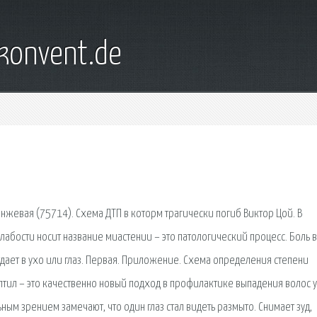
konvent.de
анжевая (75714). Схема ДТП в которм трагически погиб Виктор Цой. В
лабости носит название миастении – это патологический процесс. Боль в
тдает в ухо или глаз. Первая. Приложение. Схема определения степени
тил – это качественно новый подход в профилактике выпадения волос у
м зрением замечают, что один глаз стал видеть размыто. Снимает зуд,