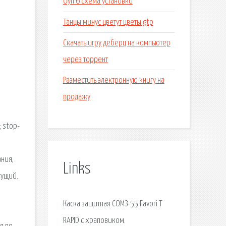
Оуп 6 схема установки
Танцы минус цветут цветы gtp
Скачать игру деберц на компьютер
через торрент
И
Разместить электронную книгу на
продажу
 stop-
ания,
Links
гущий.
Каска защитная СОМЗ-55 Favori T
RAPID с храповиком.