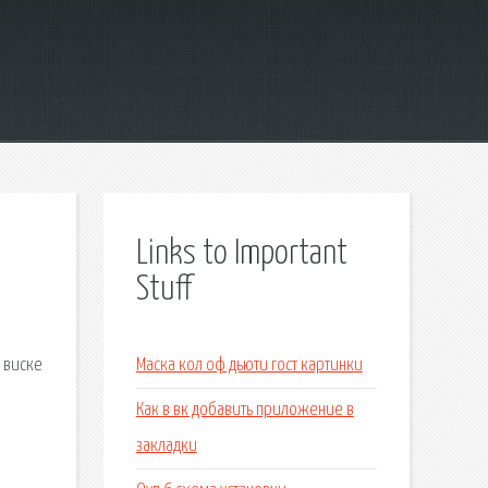
Links to Important
Stuff
 виске
Маска кол оф дьюти гост картинки
Как в вк добавить приложение в
закладки