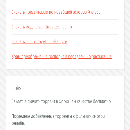
Скачать презентацию по новейшей истории 9 класс
Скачать мод на spintires tech demo
Скачать песню together ella eyre
Храм преображения господня в переделкино расписание
Links
Заклятие скачать торрент в хорошем качестве бесплатно.
Последние добавленные торренты к фильмам смотри
онлайн.