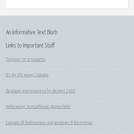
An Informative Text Blurb
Links to Important Stuff
Торрент тлт в тольятти
Its my life минус скачать
Драйвер для принтера hp deskjet 2460
Hello минус волшебники двора hello
Скачать dll библиотеки для windows 8 бесплатно