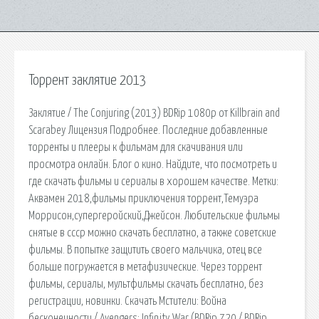
Торрент заклятие 2013
Заклятие / The Conjuring (2013) BDRip 1080p от Killbrain and
Scarabey Лицензия Подробнее. Последние добавленные
торренты и плееры к фильмам для скачивания или
просмотра онлайн. Блог о кино. Найдите, что посмотреть и
где скачать фильмы и сериалы в хорошем качестве. Метки:
Аквамен 2018,фильмы приключения торрент,Темуэра
Моррисон,супергеройский,Джейсон. Любительские фильмы
снятые в ссср можно скачать бесплатно, а также советские
фильмы. В попытке защитить своего мальчика, отец все
больше погружается в метафизические. Через торрент
фильмы, сериалы, мультфильмы скачать бесплатно, без
регистрации, новинки. Скачать Мстители: Война
бесконечности / Avengers: Infinity War (BDRip 720 / BDRip