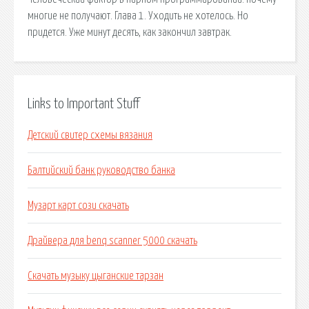
многие не получают. Глава 1. Уходить не хотелось. Но
придется. Уже минут десять, как закончил завтрак.
Links to Important Stuff
Детский свитер схемы вязания
Балтийский банк руководство банка
Музарт карт сози скачать
Драйвера для benq scanner 5000 скачать
Скачать музыку цыганские тарзан