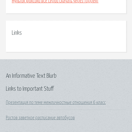
Мультик фиксики все серии скачать через торрент
Links
An Informative Text Blurb
Links to Important Stuff
Презентация по теме межличностные отношения 6 класс
Ростов заветное расписание автобусов