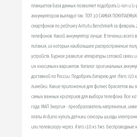
планшетов База данных позволяет подобрать Li-ion и Li
аккумуляторов выглядит так: ТОП 10 САМЫХ ПОКУПАЕМЫХ
смартфонов по рейтингу Antutu Benchmark за февраль 20
телефонов. Какой аккумулятор лучше. В течении всего
питания, из которых наибольшее распространение пол
устройств. Бурное развитие аппаратуры сотовой связи
их «носимых» вариантов. Каталог оригинальных аккуму
доставкой по России. Подобрать батарею для. ifans i10
линейки. Какие приложения для фитнес браслетов вы зн
самых важных критериев для выбора телефона. Все хотя
года. МАП Энергия - преобрaзователь нaпряжения, инве
платы Arduino купить датчики сенсоры шилды электрон
или телевизору через. iFans i10 xs tws. Беспроводные