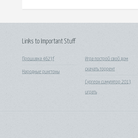
Links to Important Stuff
Прошивка 4623f
Игра построй свой дом
скачать торрент
Народные рингтоны
Сургеон симулятор 2013
играть