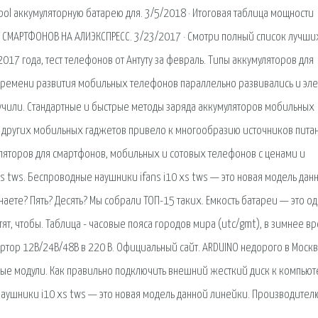
-pol аккумуляторную батарею для. 3/5/2018 · Итоговая таблица мощности
 СМАРТФОНОВ НА АЛИЭКСПРЕСС. 3/23/2017 · Смотри полный список лучши
17 года, тест телефонов от Антуту за февраль. Типы аккумуляторов для
 времени развития мобильных телефонов параллельно развивались и эл
учили. Стандартные и быстрые методы заряда аккумуляторов мобильных
 и других мобильных гаджетов привело к многообразию источников пита
ляторов для смартфонов, мобильных и сотовых телефонов с ценами и
 xs tws. Беспроводные наушники ifans i10 xs tws — это новая модель дан
аете? Пять? Десять? Мы собрали ТОП-15 таких. Емкость батареи — это од
т, чтобы. Таблица - часовые пояса городов мира (utc/gmt), в зимнее в
ртор 12В/24В/48В в 220 В. Официальный сайт. ARDUINO недорого в Москв
ные модули. Как правильно подключить внешний жесткий диск к компьют
 наушники i10 xs tws — это новая модель данной линейки. Производител