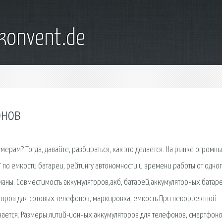
konvent.de
онов
ерам? Тогда, давайте, разбираться, как это делается. На рынке огромн
по емкости батареи, рейтингу автономности и времени работы от одно
маны. Совместимость аккумуляторов,акб, батарей,аккумуляторных батар
оров для сотовых телефонов, маркировка, емкость При некорректной
ается. Размеры литий-ионных аккумуляторов для телефонов, смартфоно