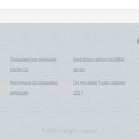
A
Прошивка для андроида
Amd driver radeon hd 6800
explay n1
series
Инструкция по прошивке
Гдз укр мова 5 клас глазова
андроида
2013
© Untitled. All rights reserved.