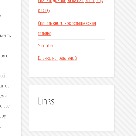
Скачать драйвера на на принтер hp
p1005
х
Скачать книги коростышевская
татьяна
ементы
S center
ния и
Бланки направлений
ной
ин из
ремя
Links
е все
еру
ю.