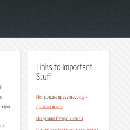
Links to Important
Stuff
ый
го
Моя родина презентация для
ей для
дошкольников
Минусовка батареи нервы
в и