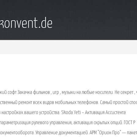
konvent.de
ий софт Закачка фильмов , игр , музыки на любые носители. Не секрет , 
ественный ремонт всех видов мобильных телефонов. Самый простой спо
в настройках вашего устройства. Skoda Yeti – Активация Ассистента
 параметризация рулевого управления, активация скрытых опций. ГОСТ Р
документооборота. Управление документацией. АРМ "Орион Про" — паке