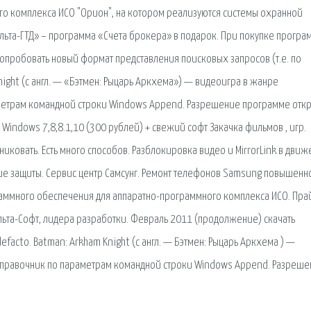
о комплекса ИСО "Орион", на котором реализуются системы охранной
Альта-ГТД» – программа «Счета брокера» в подарок. При покупке програ
попробовать новый формат представления поисковых запросов (т.е. по
night (с англ. — «Бэтмен: Рыцарь Аркхема») — видеоигра в жанре
метрам командной строки Windows Append. Разрешение программе отк
 Windows 7,8,8.1,10 (300 рублей) + свежий софт Закачка фильмов , игр.
иковать. Есть много способов. Разблокировка видео и MirrorLink в дви
нятие защиты. Сервис центр Самсунг. Ремонт телефонов Samsung повышенн
раммного обеспечения для аппаратно-программного комплекса ИСО. Пра
льта-Софт, лидера разработки. Февраль 2011 (продолжение) скачать
facto. Batman: Arkham Knight (с англ. — Бэтмен: Рыцарь Аркхема ) —
справочник по параметрам командной строки Windows Append. Разреш