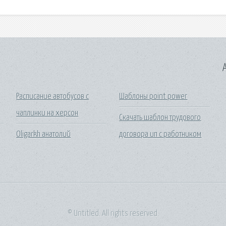
A
Расписание автобусов с
Шаблоны point power
чаплинки на херсон
Скачать шаблон трудового
Oligarkh анатолий
договора ип с работником
© Untitled. All rights reserved.