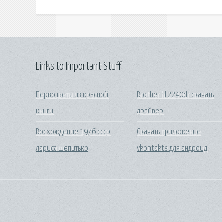
Links to Important Stuff
Первоцветы из красной
Brother hl 2240dr скачать
книги
драйвер
Восхождение 1976 ссср
Скачать приложение
лариса шепитько
vkontakte для андроид