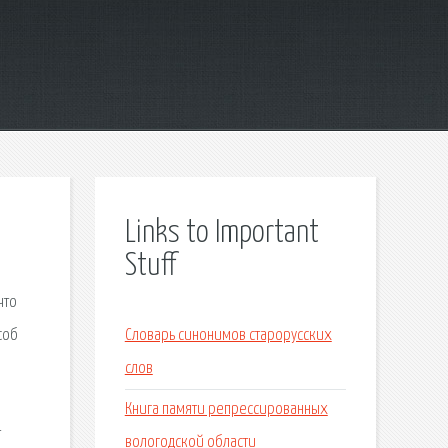
Links to Important
Stuff
что
соб
Словарь синонимов старорусских
слов
Книга памяти репрессированных
т
вологодской области