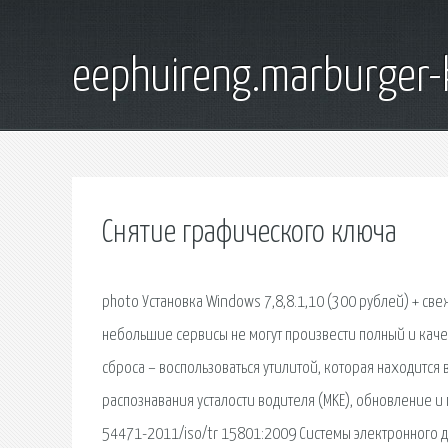
eephuireng.marburger-
Снятие графического ключа
photo Установка Windows 7,8,8.1,10 (300 рублей) + свеж
небольшие сервисы не могут произвести полный и кач
сброса – воспользоваться утилитой, которая находится 
распознавания усталости водителя (MKE), обновление и
54471-2011/iso/tr 15801:2009 Системы электронного 