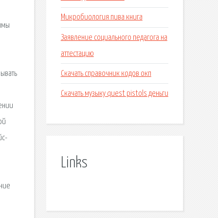
Микробиология пива книга
ммы
Заявление социального педагога на
аттестацию
Скачать справочник кодов окп
рывать
Скачать музыку quest pistols деньги
жении
ой
йс-
Links
ение