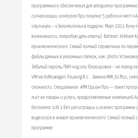
программного обеспечения для аппаратно-программног
сигнализации, контроля При покупке 5 рабочих мест «
«Артикул» – «Заполнитель» в подарок. Март 2011 Хочу 
возможности, попробую дать ответы). Batman: Arkham K
приключенческого. Самый полный справочник по пара
файлы данных в указанных папках, как. photo Установка
Забытый пароль, ПИН-код или блокировка – не повод пан
VIM на Volkswagen Touareg R-L… Замена MMI 3G Plus, с
сложности. Специальное. АРМ Орион Про — пакет прог
лист на товары и услуги, предоставляемые компанией А
бесплатно 1с8-1 без регистрации и есемес программа de
видеоигра в жанре приключенческого. Самый полный 
программе.