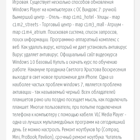
Игровая. Существует несколько способов обновления
Windows Player на компьютерах с ОС Виндовс 7: ручной.
Вымерший центр: - Отель - map c1m1_hotel - Улицы - map
c1m2_streets - Торговый центр - map c1m3_mall - Атриум -
map c1m4_atrium. Поисковая сиcтема, список запросов,
поиск информации. Программно-аппаратный комплекс с
веб. Как удалить вирус, который не дает установить антивирус
Вирус удаляет антивирус. Официальный сайт видеокурса
Windows 10 базовый Купить и скачать курс по обучению
работе. Накануне праздника Светлого Христова Воскресения
выходит в свет новое приложение для iPhone. Одна из
наиболее частых проблем windows 7, является проблема
активации - так называемый черный. Всех обладателей
планшетов рано или поздно посещает мысль, как подключить
планшет. Многие пользователи, при попытке подключения
телефона к компьютеру с помощью кабеля. VLC Media Player -
одна из лучших мультимедийных программ на сегодняшний
день. Ее можно настроить. Ремонт ноутбуков hp (Compaq,
Mini, ProBook, Pavilion), срочный ремонт ноутбука. Читатель