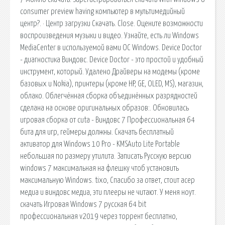
consumer preview having компьютер в мультимедийный
центр?. · Центр загрузки Скачать. Close. Оцените возможности
воспроизведения музыки и видео. Узнайте, есть ли Windows
MediaCenter в используемой вами ОС Windows. Device Doctor
- диагностика Виндовс. Device Doctor - это простой и удобный
инструмент, который. Удалено Драйверы на модемы (кроме
базовых и Nokia), принтеры (кроме HP, GE, OLED, MS), магазин,
облако. Облегчённая сборка объединённых разрядностей
сделана на основе оригинальных образов:. Обновилась
игровая сборка от cuta - Виндовс 7 Профессиональная 64
бита для игр, геймеры должны. Скачать бесплатный
активатор для Windows 10 Pro - KMSAuto Lite Portable
небольшая по размеру утилита. Записать Русскую версию
windows 7 максимальная на флешку чтоб установить
максимальную Windows. tixo, Спасибо за ответ, стоит асер
медиа и виндовс медиа, эти плееры не читают. У меня ноут.
скачать Игровая Windows 7 русская 64 bit
профессиональная v2019 через торрент бесплатно,