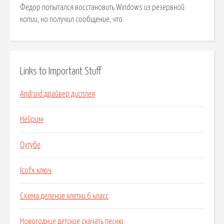
Федор попытался восстановить Windows из резервной
копии, но получил сообщение, что.
Links to Important Stuff
Android драйвер дисплея
Нейрим
Оутубе
Icofx ключ
Схема деление клетки 6 класс
Новогодние детские скачать песню