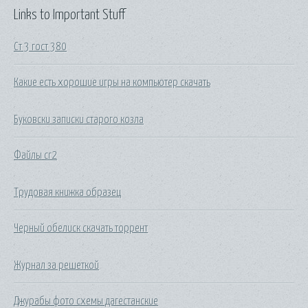
Links to Important Stuff
Ст 3 гост 380
Какие есть хорошие игры на компьютер скачать
Буковски записки старого козла
Файлы cr2
Трудовая книжка образец
Черный обелиск скачать торрент
Журнал за решеткой
Джурабы фото схемы дагестанские