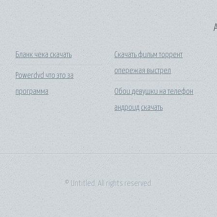
A
Бланк чека скачать
Скачать фильм торрент
опережая выстрел
Powerdvd что это за
программа
Обои девушки на телефон
андроид скачать
© Untitled. All rights reserved.