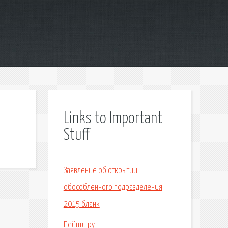
Links to Important
Stuff
Заявление об открытии
обособленного подразделения
2015 бланк
Пейнти ру