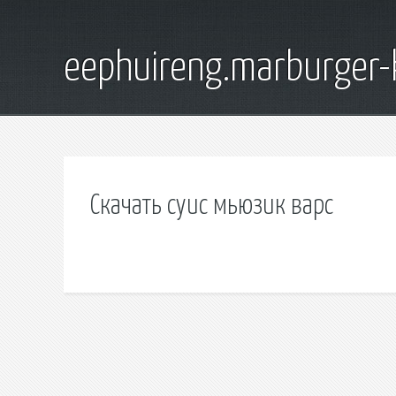
eephuireng.marburger-
Скачать суис мьюзик варс