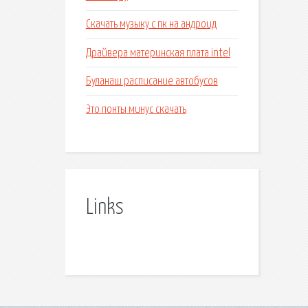
Скачать музыку с пк на андроид
Драйвера материнская плата intel
Буланаш расписание автобусов
Это понты минус скачать
Links