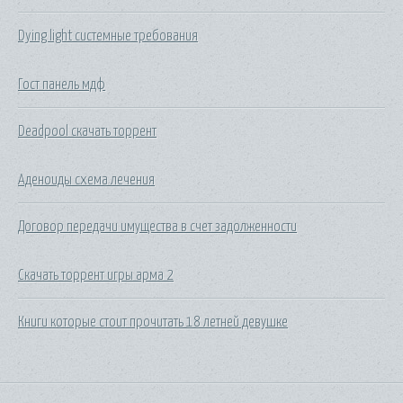
Dying light системные требования
Гост панель мдф
Deadpool скачать торрент
Аденоиды схема лечения
Договор передачи имущества в счет задолженности
Скачать торрент игры арма 2
Книги которые стоит прочитать 18 летней девушке