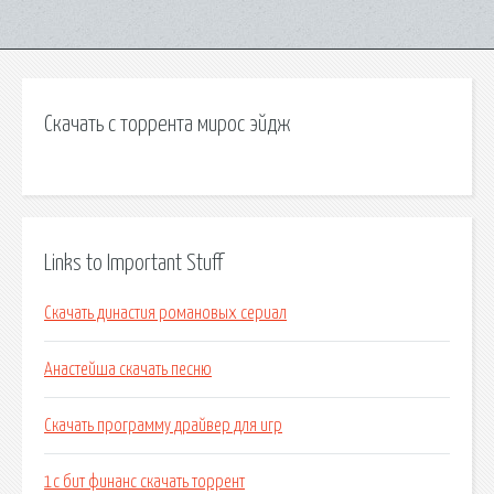
Скачать с торрента мирос эйдж
Links to Important Stuff
Скачать династия романовых сериал
Анастейша скачать песню
Скачать программу драйвер для игр
1с бит финанс скачать торрент