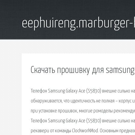
eephuireng.marburger-
Скачать прошивку для samsung 
Телефон Samsung Galaxy Ace (S5830) внешне сильно нап
обнаруживается, что идентичность не полная – корпус 
при установке прошивок, многие ромоделы рекомендую
Телефон Samsung Galaxy Ace (S5830) внешне сильно на
рекавери от команды ClockworkMod. Основным предназ