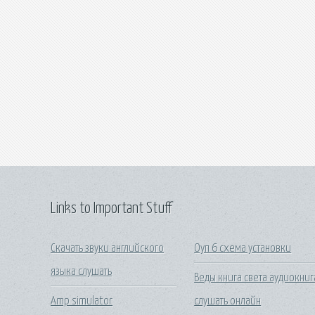
Links to Important Stuff
Скачать звуки английского
Оуп 6 схема установки
языка слушать
Веды книга света аудиокниг
Amp simulator
слушать онлайн