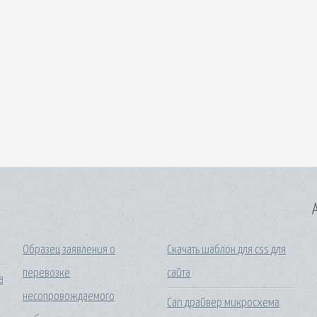
A
Образец заявления о
Скачать шаблон для css для
перевозке
сайта
а
несопровождаемого
Can драйвер микросхема