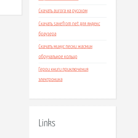
Скачать aurora на русском
Скачать savefrom net для яндекс
браузера
Скачать минус песни жасмин
обручальное кольцо
Герои книги приключения
электроника
Links