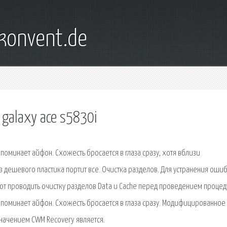
konvent.de
galaxy ace s5830i
оминает айфон. Схожесть бросается в глаза сразу, хотя вблизи
из дешевого пластика портит все. Очистка разделов. Для устранения оши
т проводить очистку разделов Data и Cache перед проведением процед
поминает айфон. Схожесть бросается в глаза сразу. Модифицированное
начением CWM Recovery является.