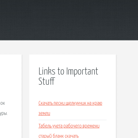
Links to Important
Stuff
бок
Скачать песни щелкунчик на краю
уры.
земли
Табель учета рабочего времени
старый бланк скачать