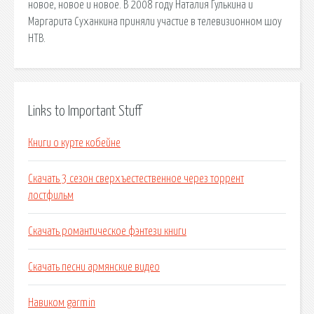
новое, новое и новое. В 2008 году Наталия Гулькина и
Маргарита Суханкина приняли участие в телевизионном шоу
НТВ.
Links to Important Stuff
Книги о курте кобейне
Скачать 3 сезон сверхъестественное через торрент
лостфильм
Скачать романтическое фэнтези книги
Скачать песни армянские видео
Навиком garmin