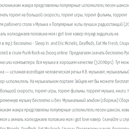
Поклонникам жанра представлены популярные исполнители песен шансон
ать торент на большой скорости, торент игры, торент фильмы, торрент
для рабочего стола » Музыка » Популярные хиты лучших радиостанций (20
аль холходжаев половина моя i got love кавер miyagi эндшпиль на
 mp3 бесплатно - Sleep In. and Eric Mcnelis, Deafkids, Eat Me Fresh, Спир
ей в стиле Punk Rock на Zvooq.online. Предлагаем скачать бесплатно Ру
на или компьютера. Вся музыка в хорошем качестве (320 kbps). Тут мо
зыка — истинная всеобщая человеческая речь» К.В. музыкант, музыкальны
втор-исполнитель. На музыкальном портале Зайцев.нет Вы можете беспла
а большой скорости, торент игры, торент фильмы, торрент музыка, книги. 
временную музыку бесплатно и без. Музыкальный альбом (сборник) Сбор
нникам жанра представлены популярные исполнители песен шансон, нов
моя и акмаль холходжаев половина моя i got love кавер. Скачайте и сл