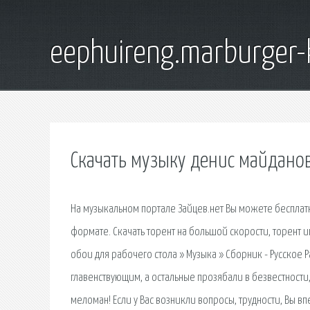
eephuireng.marburger-
Скачать музыку денис майдано
На музыкальном портале Зайцев.нет Вы можете бесплатн
формате. Скачать торент на большой скорости, торент и
обои для рабочего стола » Музыка » Сборник - Русское 
главенствующим, а остальные прозябали в безвестност
меломан! Если у Вас возникли вопросы, трудности, Вы вп