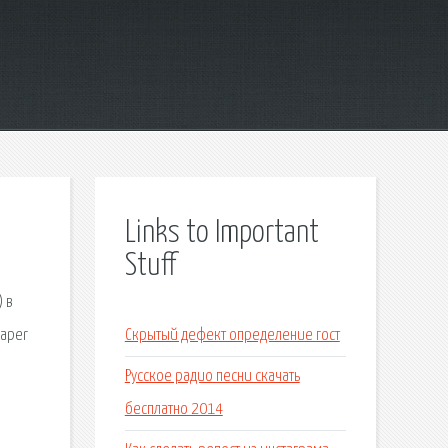
Links to Important
Stuff
 в
paper
Скрытый дефект определение гост
Русское радио песни скачать
бесплатно 2014