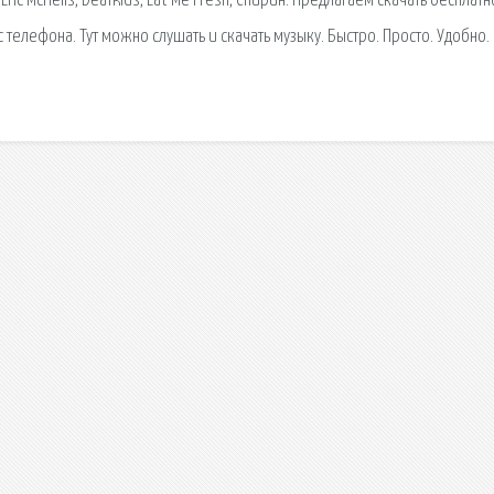
Eric Mcnelis, Deafkids, Eat Me Fresh, Спирин. Предлагаем скачать бесплатн
 телефона. Тут можно слушать и скачать музыку. Быстро. Просто. Удобно.