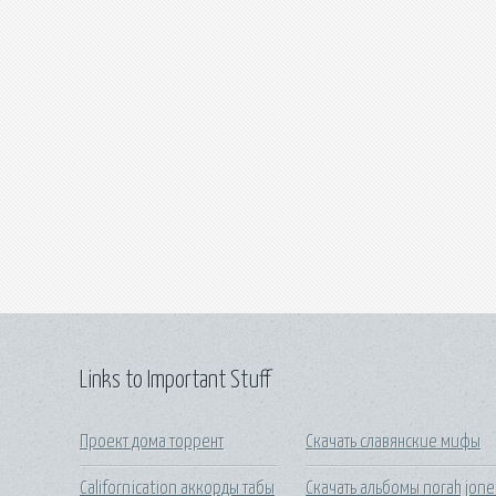
Links to Important Stuff
Проект дома торрент
Скачать славянские мифы
Californication аккорды табы
Скачать альбомы norah jone