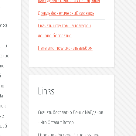
Как сделать репост из инстаграма
,
Дождь фонетический словарь
Скачать игру том на телефон
18).
леново бесплатно
ин и
Here and now скачать альбом
сские
жно
й
тно
Links
На
ник -
Скачать бесплатно Денис Майданов
ые
- Что Оставит Ветер
ушай
Сборник - Русское Радио. Лучшее