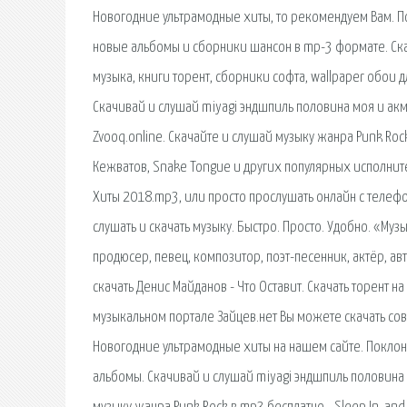
Новогодние ультрамодные хиты, то рекомендуем Вам. 
новые альбомы и сборники шансон в mp-3 формате. Скач
музыка, книги торент, сборники софта, wallpaper обои 
Скачивай и слушай miyagi эндшпиль половина моя и акм
Zvooq.online. Скачайте и слушай музыку жанра Punk Rock в
Кежватов, Snake Tongue и других популярных исполнител
Хиты 2018.mp3, или просто прослушать онлайн с телефо
слушать и скачать музыку. Быстро. Просто. Удобно. «Му
продюсер, певец, композитор, поэт-песенник, актёр, а
скачать Денис Майданов - Что Оставит. Скачать торент н
музыкальном портале Зайцев.нет Вы можете скачать со
Новогодние ультрамодные хиты на нашем сайте. Покло
альбомы. Скачивай и слушай miyagi эндшпиль половина 