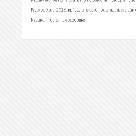
музыку жанра Punk Rock в mp3 бесплатно - Sleep In. and 
Русские Хиты 2018.mp3, или просто прослушать онлайн с
Музыка — истинная всеобщая.