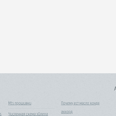
A
Mts прошивки
Почему ест масло хонда
аккорд
s
Численная схема эйлера