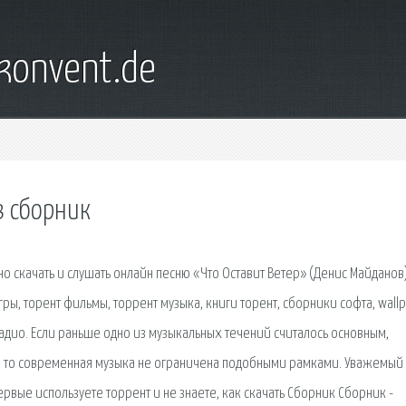
konvent.de
в сборник
о скачать и слушать онлайн песню «Что Оставит Ветер» (Денис Майданов)
гры, торент фильмы, торрент музыка, книги торент, сборники софта, wall
Радио. Если раньше одно из музыкальных течений считалось основным,
и, то современная музыка не ограничена подобными рамками. Уважемый
ервые используете торрент и не знаете, как скачать Сборник Сборник -