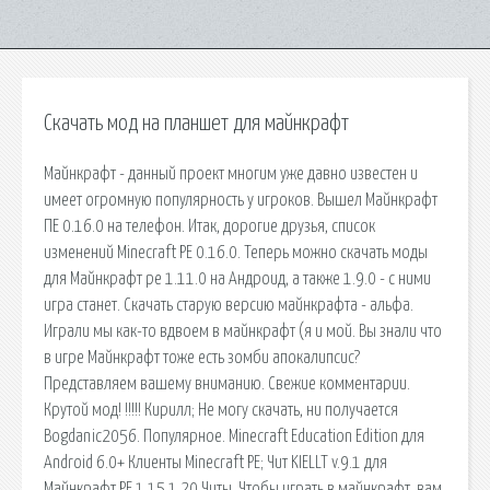
Скачать мод на планшет для майнкрафт
Майнкрафт - данный проект многим уже давно известен и
имеет огромную популярность у игроков. Вышел Майнкрафт
ПЕ 0.16.0 на телефон. Итак, дорогие друзья, список
изменений Minecraft PE 0.16.0. Теперь можно скачать моды
для Майнкрафт pe 1.11.0 на Андроид, а также 1.9.0 - с ними
игра станет. Скачать старую версию майнкрафта - альфа.
Играли мы как-то вдвоем в майнкрафт (я и мой. Вы знали что
в игре Майнкрафт тоже есть зомби апокалипсис?
Представляем вашему вниманию. Свежие комментарии.
Крутой мод! !!!!! Кирилл; Не могу скачать, ни получается
Bogdanic2056. Популярное. Minecraft Education Edition для
Android 6.0+ Клиенты Minecraft PE; Чит KIELLT v.9.1 для
Майнкрафт PE 1.15 1.20 Читы. Чтобы играть в майнкрафт, вам