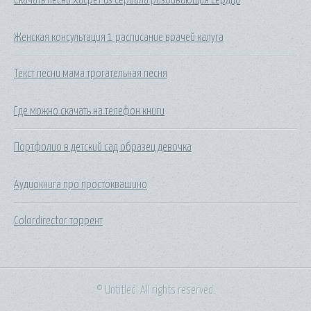
Женская консультация 1 расписание врачей калуга
Текст песни мама трогательная песня
Где можно скачать на телефон книги
Портфолио в детский сад образец девочка
Аудиокнига про простоквашино
Colordirector торрент
© Untitled. All rights reserved.